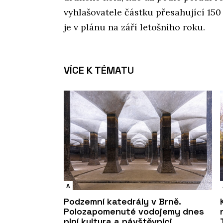
vyhlašovatele částku přesahující 150 
je v plánu na září letošního roku.
VÍCE K TÉMATU
A
Podzemní katedrály v Brně.
Polozapomenuté vodojemy dnes
plní kultura a návštěvníci