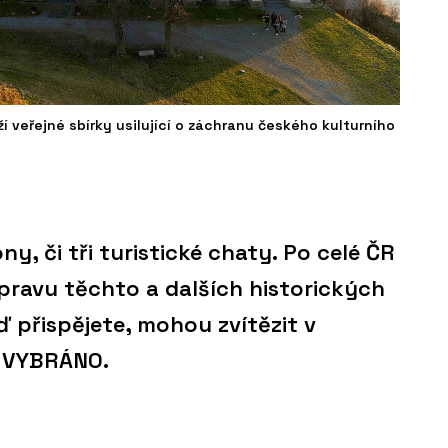
veřejné sbírky usilující o záchranu českého kulturního
ny, či tři turistické chaty. Po celé ČR
opravu těchto a dalších historických
ď přispějete, mohou zvítězit v
E VYBRÁNO.