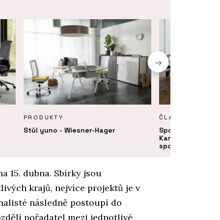
PRODUKTY
ČLÁNKY
Stůl yuno - Wiesner-Hager
Spolu u kancelář
Kanceláře se měn
spolupráci a set
15. dubna. Sbírky jsou
ivých krajů, nejvíce projektů je v
inalisté následně postoupí do
zdělí pořadatel mezi jednotlivé