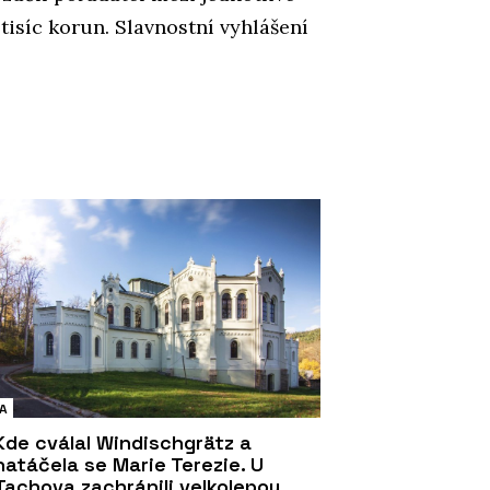
tisíc korun. Slavnostní vyhlášení
A
Kde cválal Windischgrätz a
natáčela se Marie Terezie. U
Tachova zachránili velkolepou