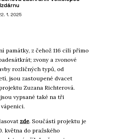
jízdárnu
22. 1. 2025
ní památky, z čehož 116 cílí přímo
padesátkrát; zvony a zvonové
avby rozličných typů, od
etí, jsou zastoupené dvacet
projektu Zuzana Richterová.
 jsou vypsané také na tři
 vápenici.
lasovat
zde
. Součástí projektu je
20. května do pražského