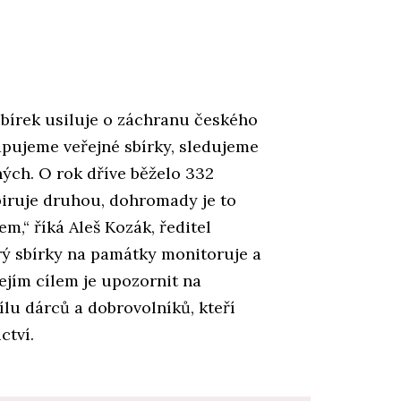
sbírek usiluje o záchranu českého
pujeme veřejné sbírky, sledujeme
ných. O rok dříve běželo 332
spiruje druhou, dohromady je to
m,“ říká Aleš Kozák, ředitel
rý sbírky na památky monitoruje a
Jejím cílem je upozornit na
sílu dárců a dobrovolníků, kteří
ctví.