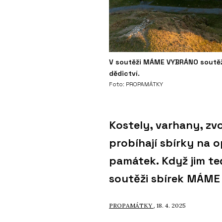
V soutěži MÁME VYBRÁNO soutěží 
dědictví.
Foto: PROPAMÁTKY
Kostely, varhany, zvo
probíhají sbírky na 
památek. Když jim te
soutěži sbírek MÁM
PROPAMÁTKY
, 18. 4. 2025