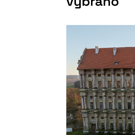
vybráno