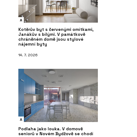
A
Kotěrův byt s červenými omítkami,
Janákův s bílými. V památkově
chráněném domě jsou stylové
nájemní byty
14. 7. 2026
A
Podlaha jako louka. V domově
seniorů v Novém Bydžově se chodí