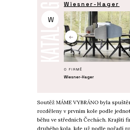
Wiesner-Hager
W
KTY
O FIRMĚ
uc - Wiesner-Hager
Wiesner-Hager
Soutěž MÁME VYBRÁNO byla spuštěna 
rozděleny v prvním kole podle jednotl
běhu ve středních Čechách. Krajští f
druhého kola, kde už podle pořadí ro