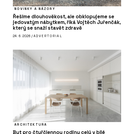
NOVINKY A NÁZORY
Řešíme dlouhověkost, ale obklopujeme se
jedovatým nábytkem, říká Vojtěch Juřenčák,
který se snaží stavět zdravě
24. 6. 2026 /
ADVERTORIAL
ARCHITEKTURA
Byt pro čtyřčlennou rodinu celý v bílé