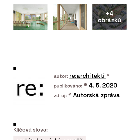
+4
obrázků
PRODUKTY
ECLISSE Syntesis Areo – ECLISSE
re:architekti
*
autor:
*
4. 5. 2020
publikováno:
*
Autorská zpráva
zdroj:
Klíčová slova: