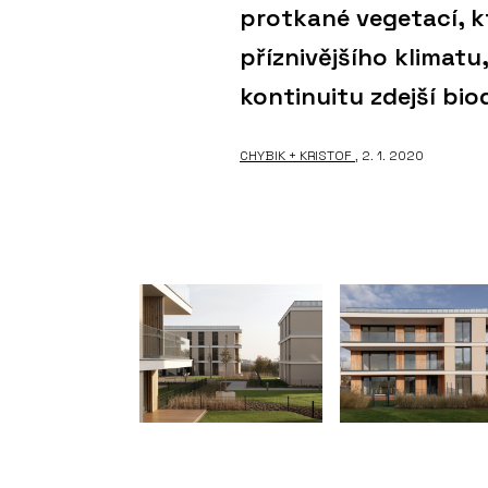
protkané vegetací, k
příznivějšího klimat
kontinuitu zdejší biod
CHYBIK + KRISTOF
, 2. 1. 2020