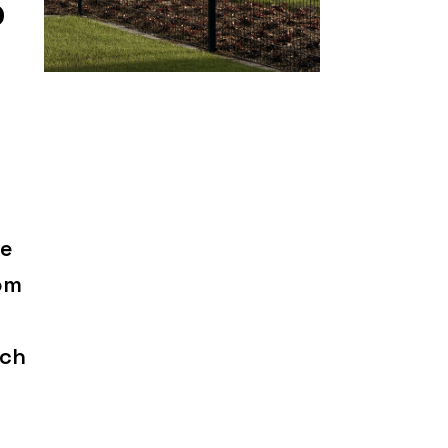
o
ce
tom
ích