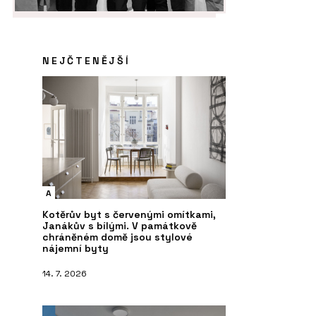
NEJČTENĚJŠÍ
A
Kotěrův byt s červenými omítkami,
Janákův s bílými. V památkově
chráněném domě jsou stylové
nájemní byty
14. 7. 2026