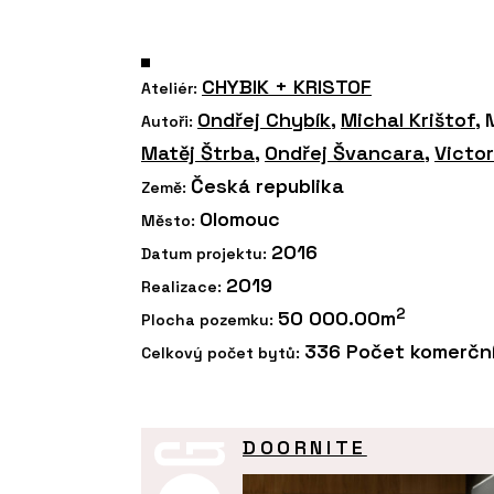
CHYBIK + KRISTOF
Ateliér:
Ondřej Chybík
,
Michal Krištof
,
Autoři:
Matěj Štrba
,
Ondřej Švancara
,
Victo
Česká republika
Země:
Olomouc
Město:
2016
Datum projektu:
2019
Realizace:
2
50 000.00m
Plocha pozemku:
336 Počet komerční
Celkový počet bytů:
DOORNITE