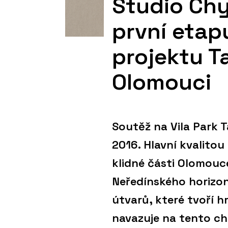
Studio Chy
první etap
projektu T
Olomouci
Soutěž na Vila Park 
2016. Hlavní kvalitou 
klidné části Olomouce 
Neředínského horizon
útvarů, které tvoří h
navazuje na tento ch