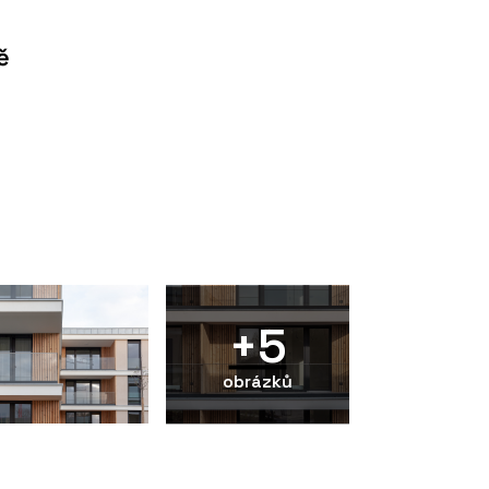
ě
+5
obrázků