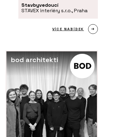
Stavbyvedoucí
STAVEX interiéry s.r.o., Praha
VÍCE NABÍDEK
PRODUKTY
P
bod architekti
Dveřní systém Seguridad Pro+ -
In
DOORNITE
De