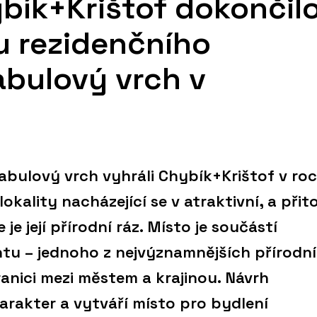
bík+Krištof dokončil
u rezidenčního
abulový vrch v
Tabulový vrch vyhráli Chybík+Krištof v ro
lokality nacházející se v atraktivní, a při
je její přírodní ráz. Místo je součástí
tu – jednoho z nejvýznamnějších přírodn
ranici mezi městem a krajinou. Návrh
arakter a vytváří místo pro bydlení