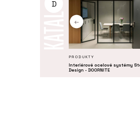
D
KTY
PRODUKTY
systém Seguridad Pro+ -
Interiérové ocelové systémy St
TE
Design - DOORNITE