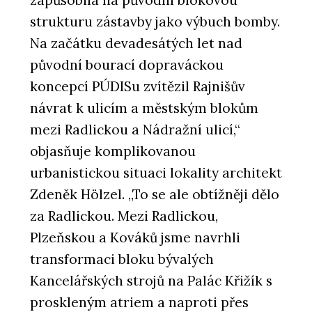
strukturu zástavby jako výbuch bomby.
Na začátku devadesátých let nad
původní bourací dopraváckou
koncepcí PÚDISu zvítězil Rajnišův
návrat k ulicím a městským blokům
mezi Radlickou a Nádražní ulicí,“
objasňuje komplikovanou
urbanistickou situaci lokality architekt
Zdeněk Hölzel. „To se ale obtížněji dělo
za Radlickou. Mezi Radlickou,
Plzeňskou a Kováků jsme navrhli
transformaci bloku bývalých
Kancelářských strojů na Palác Křižík s
proskleným atriem a naproti přes