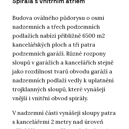
Spirála s vnitřním atriem
Budova oválného půdorysu o osmi
nadzemních a třech podzemních
podlažích nabízí přibližně 6500 m2
kancelářských ploch a tři patra
podzemních garáží. Různé rozpony
sloupů v garážích a kancelářích stejně
jako rozdílnost tvarů obvodu garáží a
nadzemních podlaží vedly k uplatnění
trojklanných sloupů, které vynášejí
vnější i vnitřní obvod spirály.
V nadzemní části vynášejí sloupy patra
s kancelářemi 2 metry nad úroveň