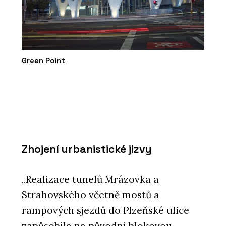
Green Point
Zhojení urbanistické jizvy
„Realizace tunelů Mrázovka a
Strahovského včetně mostů a
rampových sjezdů do Plzeňské ulice
zapůsobila na původní blokovou