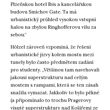
Plzeňskou hotel Ibis a kancelářskou
budovu Smíchov Gate. Ta má
urbanistický průhled vysokou vstupní
halou na zbylou Ringhofferovu vilu za
sebou.“
Hölzel zároveň vzpomíná, že řešení
urbanistické jizvy kolem mostu mezi
tunely bylo často předmětem zadání
pro studenty. „Většinou tam navrhovali
jakousi superstrukturu nad celým
mostem s rampami, která se ten zásah
snažila vymazat. Jakkoliv to bylo pěkné
(a připomínalo to trochu Pragerovy
visuté superstruktury nad Košířemi ze