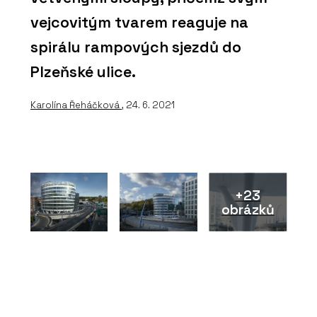
vejcovitým tvarem reaguje na
spirálu rampových sjezdů do
Plzeňské ulice.
Karolína Řeháčková
, 24. 6. 2021
+23
obrázků