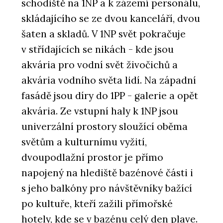
schodiště na 1NP a k zázemí personálu,
skládajícího se ze dvou kanceláří, dvou
šaten a skladů. V 1NP svět pokračuje
v střídajících se nikách - kde jsou
akvária pro vodní svět živočichů a
akvária vodního světa lidí. Na západní
fasádě jsou díry do 1PP - galerie a opět
akvária. Ze vstupní haly k 1NP jsou
univerzální prostory sloužící oběma
světům a kulturnímu vyžití,
dvoupodlažní prostor je přímo
napojený na hlediště bazénové části i
s jeho balkóny pro návštěvníky bažící
po kultuře, kteří zažili přímořské
hotely, kde se v bazénu celý den plave.