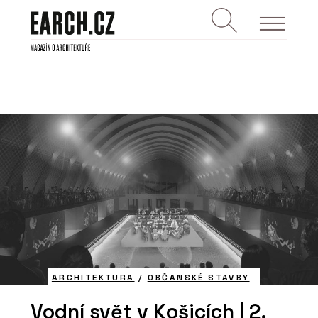
ARCHITEKTURA
/
OBČANSKÉ STAVBY
Vodní svět v Košicích | 2.