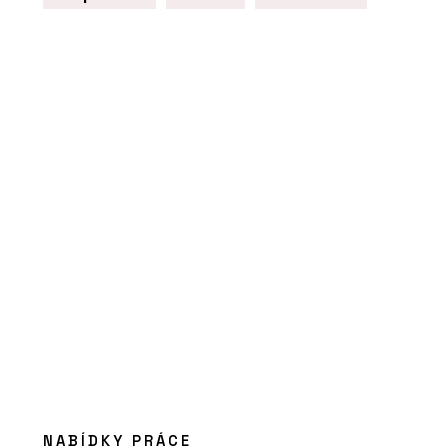
O FIRMĚ
Hi okna Hinton
ČLÁNKY
Mezi výhody hliníkových oken patří
jejich dlouhá životnost a materiál se
dá zároveň dobře recyklovat, říká
Tomáš Pevný z HI okna HINTON
NABÍDKY PRÁCE