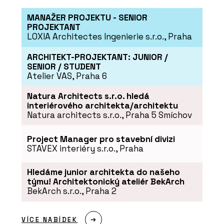
MANAŽER PROJEKTU - SENIOR
PROJEKTANT
LOXIA Architectes Ingenierie s.r.o., Praha
ARCHITEKT-PROJEKTANT: JUNIOR /
ČLÁNKY
SENIOR / STUDENT
Atelier VAS, Praha 6
Kvalitní materiály a precizní detaily.
Luxusní rezidence nad hlavním
nádražím snoubí eleganci a funkčnost
Natura Architects s.r.o. hledá
interiérového architekta/architektu
Natura architects s.r.o., Praha 5 Smíchov
Project Manager pro stavební divizi
STAVEX interiéry s.r.o., Praha
Hledáme junior architekta do našeho
týmu! Architektonický ateliér BekArch
BekArch s.r.o., Praha 2
VÍCE NABÍDEK