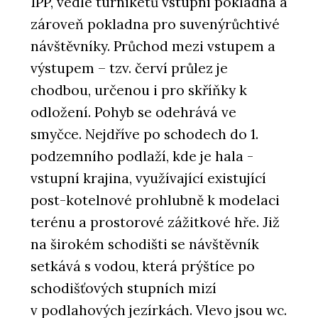
1PP, vedle turniketů vstupní pokladna a
zároveň pokladna pro suvenýrůchtivé
návštěvníky. Průchod mezi vstupem a
výstupem – tzv. červí průlez je
chodbou, určenou i pro skříňky k
odložení. Pohyb se odehrává ve
smyčce. Nejdříve po schodech do 1.
podzemního podlaží, kde je hala -
vstupní krajina, využívající existující
post-kotelnové prohlubně k modelaci
terénu a prostorové zážitkové hře. Již
na širokém schodišti se návštěvník
setkává s vodou, která prýštíce po
schodišťových stupních mizí
v podlahových jezírkách. Vlevo jsou wc.