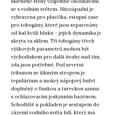
skleněné stěny vzájemné okoukávání
se s vodním světem. Jihozápadní je
vyhrazena pro plavčíka, vstupní zase
pro tobogány, které jsou separovány
od hal kvůli hluku – jejich dynamika je
skryta za sklem. Tři tobogány třech
výškových parametrů mohou být
východiskem pro další úvahy nad tím,
zda jsou potřebné. Pod severní
tribunou se šikmým stropem je
tepidárium a mokrý nápojový bufet
doplněný o finskou a tureckou saunu
s ochlazovacím jeskynním bazénem.
Schodiště u pokladen je sestupem do
zázemí vodního světa lidí, který má