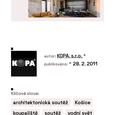
ČLÁNKY
Poválečná továrna na letecké
přístroje Microna se proměnila na
luxusní loftové bydlení s
KOPA, s.r.o.
*
autor:
autovýtahem a výhledem na Prahu
*
28. 2. 2011
publikováno:
Klíčová slova:
architektonická soutěž
Košice
koupaliště
soutěž
vodní svět