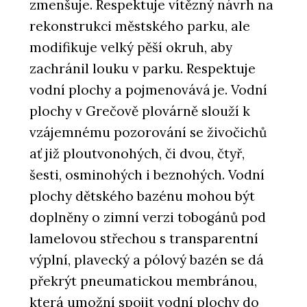
zmenšuje. Respektuje vítězný návrh na
rekonstrukci městského parku, ale
modifikuje velký pěší okruh, aby
zachránil louku v parku. Respektuje
vodní plochy a pojmenovává je. Vodní
plochy v Grečově plovárně slouží k
vzájemnému pozorování se živočichů
ať již ploutvonohých, či dvou, čtyř,
šesti, osminohých i beznohých. Vodní
plochy dětského bazénu mohou být
doplněny o zimní verzi tobogánů pod
lamelovou střechou s transparentní
výplní, plavecký a pólový bazén se dá
překrýt pneumatickou membránou,
která umožní spojit vodní plochy do