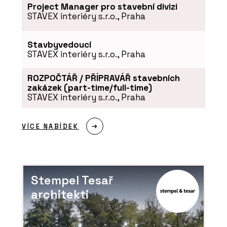
O FIRMĚ
Project Manager pro stavební divizi
STAVEX interiéry s.r.o., Praha
Aluprof System Czech s.r.o.
Stavbyvedoucí
STAVEX interiéry s.r.o., Praha
ROZPOČTÁŘ / PŘÍPRAVÁŘ stavebních
zakázek (part-time/full-time)
STAVEX interiéry s.r.o., Praha
VÍCE NABÍDEK
PRODUKTY
Okenní a dveřní systém s tepelnou
izolací MB-86N - Aluprof
Stempel Tesař
architekti