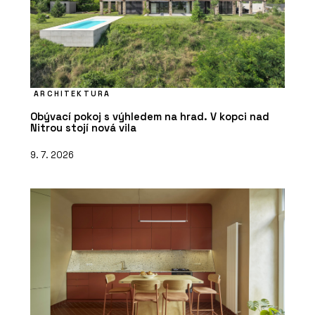
ARCHITEKTURA
Obývací pokoj s výhledem na hrad. V kopci nad
Nitrou stojí nová vila
PRODUKTY
Sloupko-příčková, strukturální fasáda
9. 7. 2026
MB-SR50N EFEKT - Aluprof