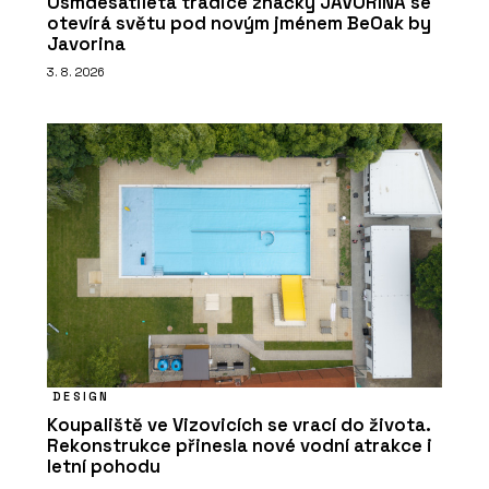
Osmdesátiletá tradice značky JAVORINA se
otevírá světu pod novým jménem BeOak by
Javorina
3. 8. 2026
DESIGN
Koupaliště ve Vizovicích se vrací do života.
Rekonstrukce přinesla nové vodní atrakce i
letní pohodu