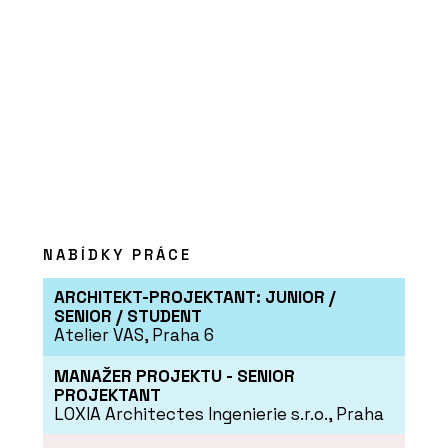
PRODUKTY
Okenní a dveřní systém s tepelnou
izolací MB-79N - Aluprof
NABÍDKY PRÁCE
ARCHITEKT-PROJEKTANT: JUNIOR /
SENIOR / STUDENT
Atelier VAS, Praha 6
MANAŽER PROJEKTU - SENIOR
PROJEKTANT
LOXIA Architectes Ingenierie s.r.o., Praha