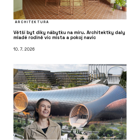
ČLÁNKY
Bytová věž na pobřeží Portugalska.
Její fasáda vychází z rytmu lodních
ARCHITEKTURA
kontejnerů
Větší byt díky nábytku na míru. Architektky daly
mladé rodině víc místa a pokoj navíc
10. 7. 2026