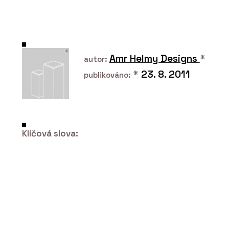
PRODUKTY
Okenní a dveřní systém MB-104
PASSIVE - Aluprof
Amr Helmy Designs
*
autor:
*
23. 8. 2011
publikováno:
Klíčová slova:
ČLÁNKY
V historickém centru Vratislavi stojí
luxusní bytový dům. Má výhled do
zeleně, volnočasové sportoviště a
wellness