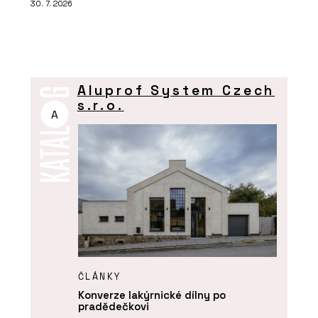
30. 7. 2026
Aluprof System Czech
s.r.o.
A
ČLÁNKY
Konverze lakýrnické dílny po
pradědečkovi