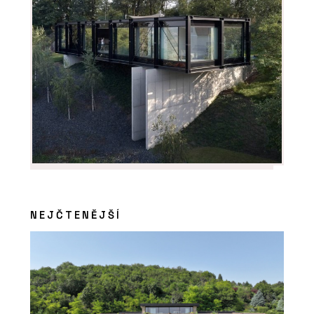
ČLÁNKY
Černá perla, klenot Ostravy, ve
kterém se lidé léčí
NEJČTENĚJŠÍ
PRODUKTY
Sloupko-příčková fasáda s vysokou
tepelnou izolací MB-MT50N - Aluprof