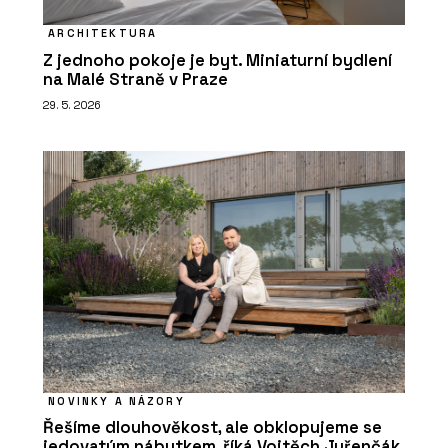
ARCHITEKTURA
Z jednoho pokoje je byt. Miniaturní bydlení
na Malé Straně v Praze
29. 5. 2026
NOVINKY A NÁZORY
Řešíme dlouhověkost, ale obklopujeme se
jedovatým nábytkem, říká Vojtěch Juřenčák,