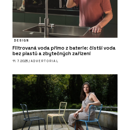
DESIGN
Filtrovaná voda přímo z baterie: čistší voda
PRODUKTY
bez plastů a zbytečných zařízení
Multifunkční skříňky pro kanceláře a
11. 7. 2025 /
ADVERTORIAL
budovy - Blocks