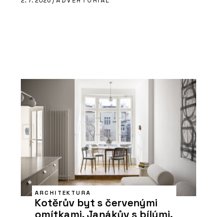
2. 7. 2026 /
ADVERTORIAL
ARCHITEKTURA
Kotěrův byt s červenými
omítkami, Janákův s bílými.