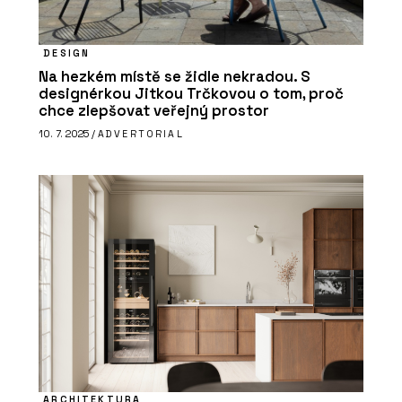
ČLÁNKY
Od balíků po osobní věci. Česká firma
ukazuje, že výdejní boxy mohou
fungovat i jinak a přitom vypadat
DESIGN
dobře
Na hezkém místě se židle nekradou. S
designérkou Jitkou Trčkovou o tom, proč
chce zlepšovat veřejný prostor
10. 7. 2025 /
ADVERTORIAL
ARCHITEKTURA