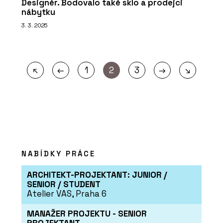
Designér. Bodovalo také sklo a prodejci
nábytku
3. 3. 2025
←
→
↖
1
2
3
↘
NABÍDKY PRÁCE
ARCHITEKT-PROJEKTANT: JUNIOR /
SENIOR / STUDENT
Atelier VAS, Praha 6
MANAŽER PROJEKTU - SENIOR