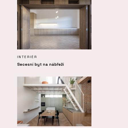
INTERIÉR
Secesní byt na nábřeží