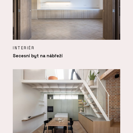
INTERIÉR
Secesní byt na nábřeží