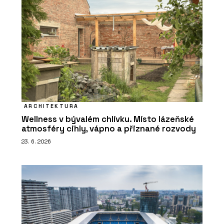
ARCHITEKTURA
Wellness v bývalém chlívku. Místo lázeňské
atmosféry cihly, vápno a přiznané rozvody
23. 6. 2026