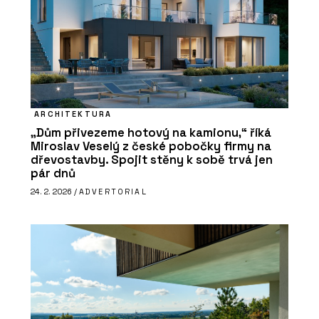
ARCHITEKTURA
„Dům přivezeme hotový na kamionu,“ říká
Miroslav Veselý z české pobočky firmy na
dřevostavby. Spojit stěny k sobě trvá jen
pár dnů
24. 2. 2026 /
ADVERTORIAL