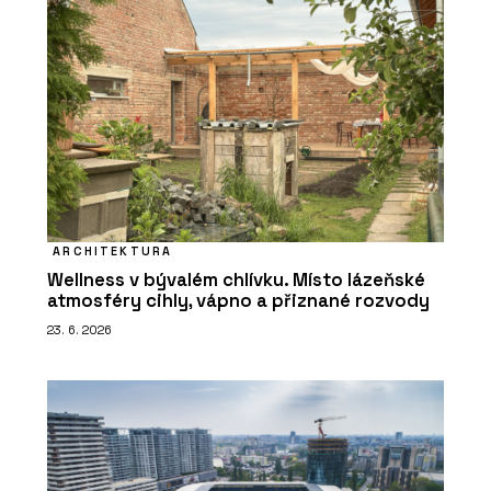
ARCHITEKTURA
Wellness v bývalém chlívku. Místo lázeňské
atmosféry cihly, vápno a přiznané rozvody
23. 6. 2026