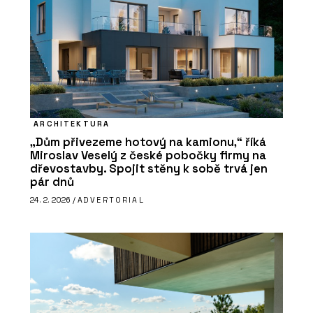
ARCHITEKTURA
„Dům přivezeme hotový na kamionu,“ říká
Miroslav Veselý z české pobočky firmy na
dřevostavby. Spojit stěny k sobě trvá jen
pár dnů
24. 2. 2026 /
ADVERTORIAL