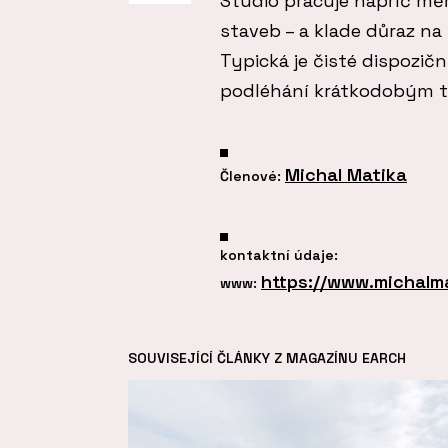
Studio pracuje napříč mě
staveb – a klade důraz na 
Typická je čisté dispozič
podléhání krátkodobým 
Michal Matika
Členové:
kontaktní údaje:
https://www.michalm
www:
SOUVISEJÍCÍ ČLÁNKY Z MAGAZÍNU EARCH