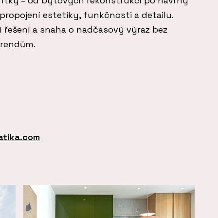
řítky – od bytových rekonstrukcí po návrhy
propojení estetiky, funkčnosti a detailu.
ní řešení a snaha o nadčasový výraz bez
trendům.
atika.com