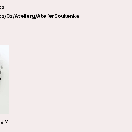
cz
cz/Cz/Ateliery/AtelierSoukenka
y v