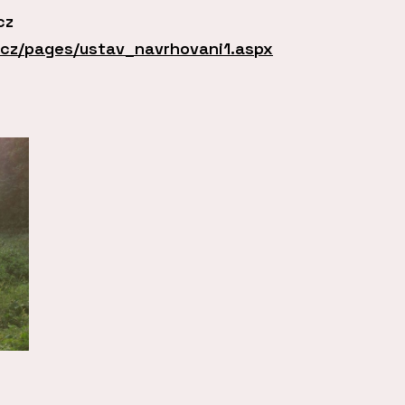
cz
r.cz/pages/ustav_navrhovani1.aspx