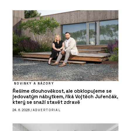
NOVINKY A NÁZORY
Řešíme dlouhověkost, ale obklopujeme se
jedovatým nábytkem, říká Vojtěch Juřenčák,
který se snaží stavět zdravě
24. 6. 2026 /
ADVERTORIAL