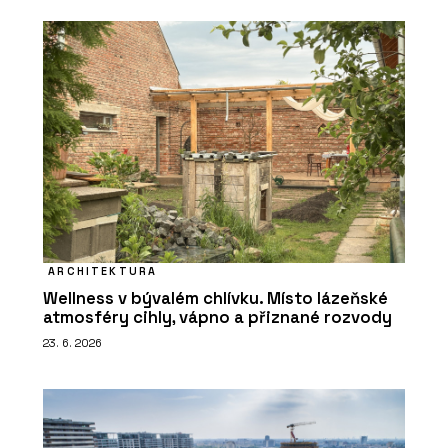
ARCHITEKTURA
Wellness v bývalém chlívku. Místo lázeňské
atmosféry cihly, vápno a přiznané rozvody
23. 6. 2026