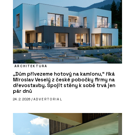
ARCHITEKTURA
„Dům přivezeme hotový na kamionu,“ říká
Miroslav Veselý z české pobočky firmy na
dřevostavby. Spojit stěny k sobě trvá jen
pár dnů
24. 2. 2026 /
ADVERTORIAL