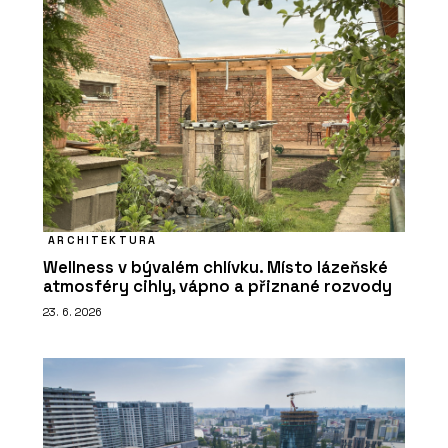
ARCHITEKTURA
Wellness v bývalém chlívku. Místo lázeňské
atmosféry cihly, vápno a přiznané rozvody
23. 6. 2026