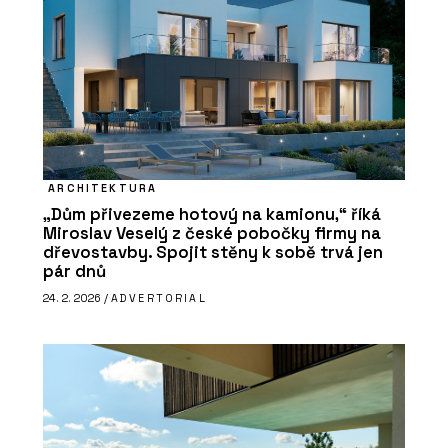
ARCHITEKTURA
„Dům přivezeme hotový na kamionu,“ říká
Miroslav Veselý z české pobočky firmy na
dřevostavby. Spojit stěny k sobě trvá jen
pár dnů
24. 2. 2026 /
ADVERTORIAL