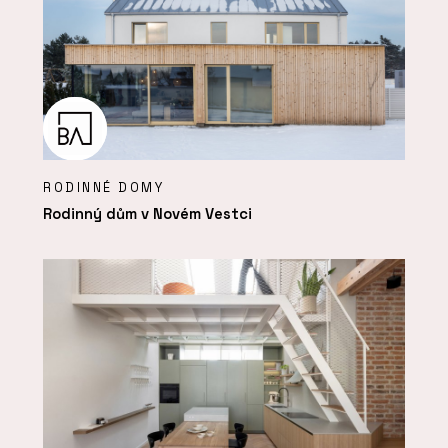
RODINNÉ DOMY
Rodinný dům v Novém Vestci