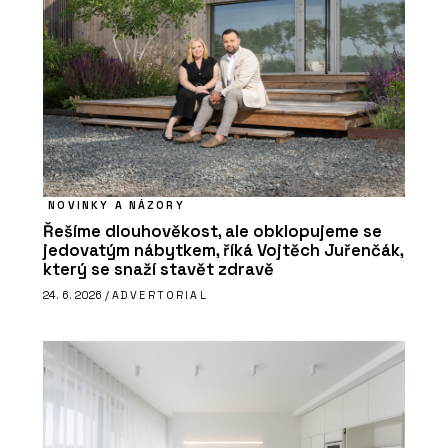
NOVINKY A NÁZORY
Řešíme dlouhověkost, ale obklopujeme se
jedovatým nábytkem, říká Vojtěch Juřenčák,
který se snaží stavět zdravě
24. 6. 2026 /
ADVERTORIAL