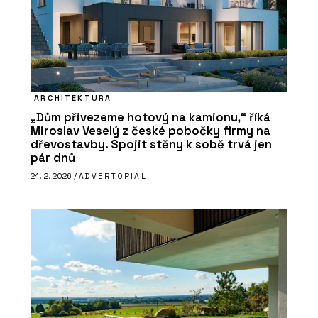
ARCHITEKTURA
„Dům přivezeme hotový na kamionu,“ říká
Miroslav Veselý z české pobočky firmy na
dřevostavby. Spojit stěny k sobě trvá jen
pár dnů
24. 2. 2026 /
ADVERTORIAL