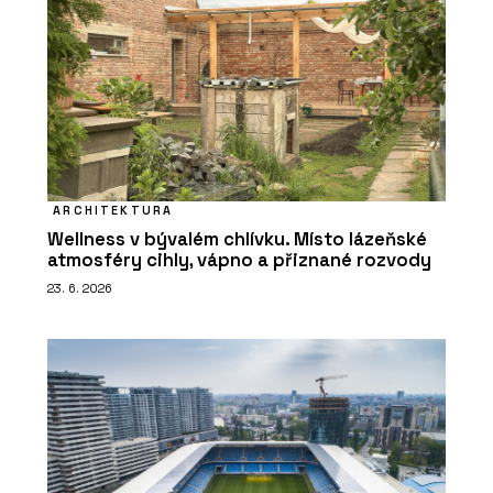
ARCHITEKTURA
Wellness v bývalém chlívku. Místo lázeňské
atmosféry cihly, vápno a přiznané rozvody
23. 6. 2026