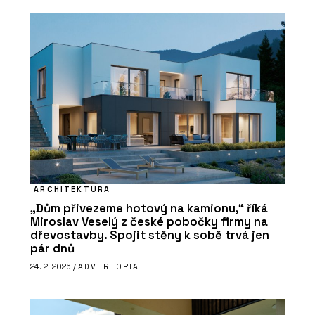
ARCHITEKTURA
„Dům přivezeme hotový na kamionu,“ říká
Miroslav Veselý z české pobočky firmy na
dřevostavby. Spojit stěny k sobě trvá jen
pár dnů
24. 2. 2026 /
ADVERTORIAL