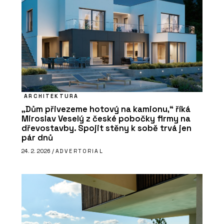
ARCHITEKTURA
„Dům přivezeme hotový na kamionu,“ říká
Miroslav Veselý z české pobočky firmy na
dřevostavby. Spojit stěny k sobě trvá jen
pár dnů
24. 2. 2026 /
ADVERTORIAL