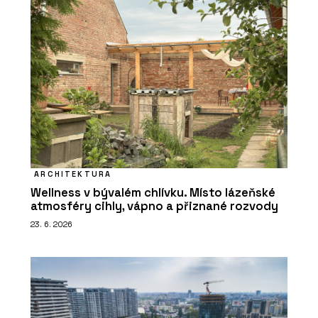
ARCHITEKTURA
Wellness v bývalém chlívku. Místo lázeňské
atmosféry cihly, vápno a přiznané rozvody
23. 6. 2026