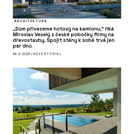
ARCHITEKTURA
„Dům přivezeme hotový na kamionu,“ říká
Miroslav Veselý z české pobočky firmy na
dřevostavby. Spojit stěny k sobě trvá jen
pár dnů
24. 2. 2026 /
ADVERTORIAL