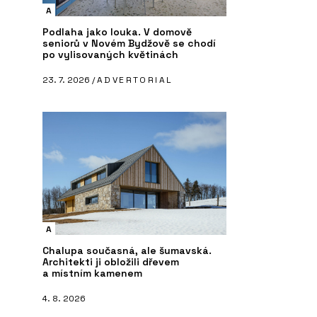
A
Podlaha jako louka. V domově
seniorů v Novém Bydžově se chodí
po vylisovaných květinách
23. 7. 2026 /
ADVERTORIAL
A
Chalupa současná, ale šumavská.
Architekti ji obložili dřevem
a místním kamenem
4. 8. 2026