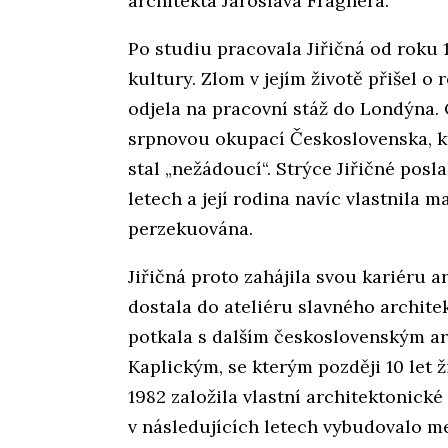
architekta Jaroslava Fragnera.
Po studiu pracovala Jiřičná od roku
kultury. Zlom v jejím životě přišel o
odjela na pracovní stáž do Londýna. 
srpnovou okupací Československa, kter
stal „nežádoucí“. Strýce Jiřičné posla
letech a její rodina navíc vlastnila m
perzekuována.
Jiřičná proto zahájila svou kariéru a
dostala do ateliéru slavného archite
potkala s dalším československým a
Kaplickým, se kterým později 10 let ž
1982 založila vlastní architektonické 
v následujících letech vybudovalo m