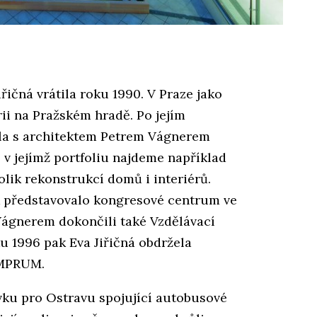
ičná vrátila roku 1990. V Praze jako
rii na Pražském hradě. Po jejím
ila s architektem Petrem Vágnerem
 v jejímž portfoliu najdeme například
lik rekonstrukcí domů i interiérů.
ak představovalo kongresové centrum ve
 Vágnerem dokončili také Vzdělávací
u 1996 pak Eva Jiřičná obdržela
 UMPRUM.
ávku pro Ostravu spojující autobusové