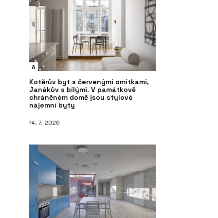
A
Kotěrův byt s červenými omítkami,
Janákův s bílými. V památkově
chráněném domě jsou stylové
nájemní byty
14. 7. 2026