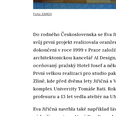
Foto: EARCH
Do rodného Československa se Eva Jiř
svůj první projekt realizovala oranže
dokončení v roce 1999 v Praze založ
architektonickou kancelář AI Design,
oceňovaný pražský Hotel Josef a něko
První velkou realizaci pro studio p
Zlíně, kde před dvěma lety Jiřičná s
komplex Univerzity Tomáše Bati. Rok
profesuru a 13 let vedla ateliér na
Eva Jiřičná navrhla také například l