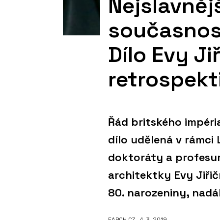
Nejslavněj
současnost
Dílo Evy Ji
retrospekt
Řád britského impéri
dílo udělená v rámci
doktoráty a profesur
architektky Evy Jiřič
80. narozeniny, nadál
EARCH.CZ
, 4. 3. 2019