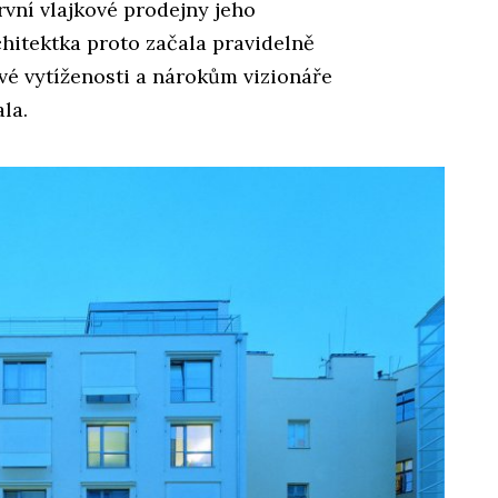
první vlajkové prodejny jeho
hitektka proto začala pravidelně
své vytíženosti a nárokům vizionáře
la.