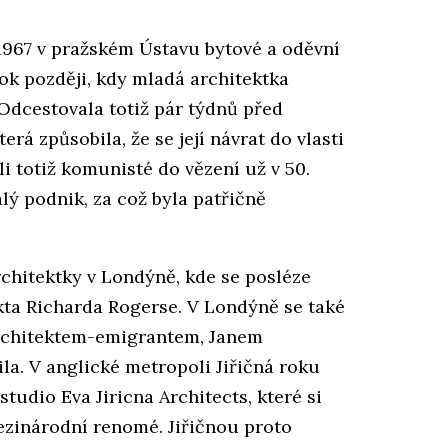
 1967 v pražském Ústavu bytové a oděvní
 rok později, kdy mladá architektka
Odcestovala totiž pár týdnů před
á způsobila, že se její návrat do vlasti
li totiž komunisté do vězení už v 50.
alý podnik, za což byla patřičně
rchitektky v Londýně, kde se posléze
kta Richarda Rogerse. V Londýně se také
rchitektem-emigrantem, Janem
ila. V anglické metropoli Jiřičná roku
studio Eva Jiricna Architects, které si
ezinárodní renomé. Jiřičnou proto