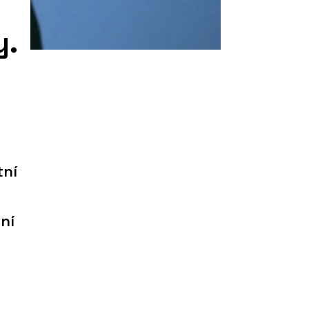
y.
tní
ní