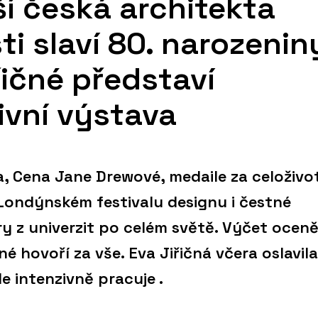
ší česká architekta
i slaví 80. narozenin
řičné představí
ivní výstava
a, Cena Jane Drewové, medaile za celoživo
 Londýnském festivalu designu i čestné
y z univerzit po celém světě. Výčet oceně
né hovoří za vše. Eva Jiřičná včera oslavila
e intenzivně pracuje .