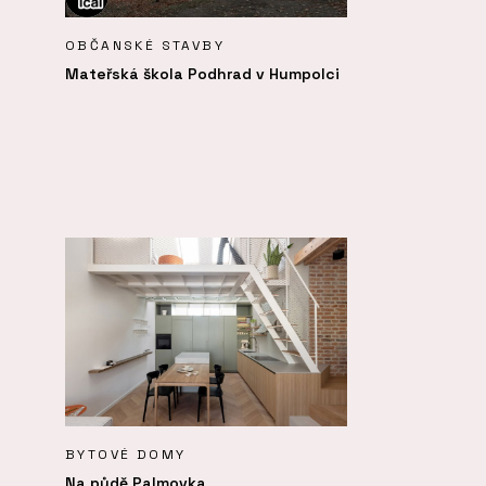
OBČANSKÉ STAVBY
Mateřská škola Podhrad v Humpolci
BYTOVÉ DOMY
Na půdě Palmovka