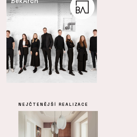
BekArch
NEJČTENĚJŠÍ REALIZACE