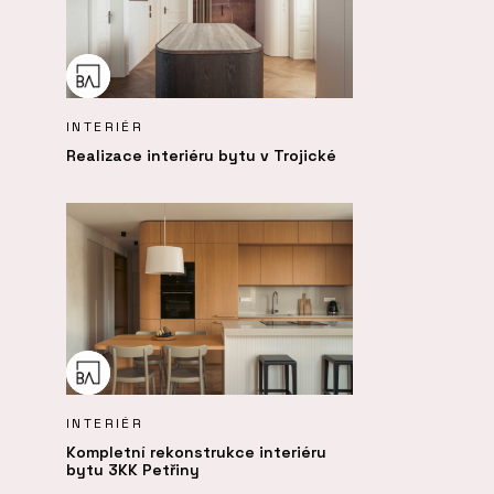
INTERIÉR
Realizace interiéru bytu v Trojické
INTERIÉR
Kompletní rekonstrukce interiéru
bytu 3KK Petřiny