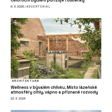
celoroční bydlení pořizuje roubenky
8. 6. 2026 /
ADVERTORIAL
ARCHITEKTURA
Wellness v bývalém chlívku. Místo lázeňské
atmosféry cihly, vápno a přiznané rozvody
23. 6. 2026