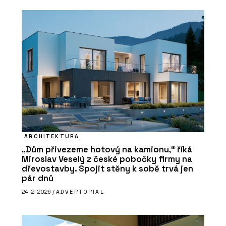
ARCHITEKTURA
„Dům přivezeme hotový na kamionu,“ říká
Miroslav Veselý z české pobočky firmy na
dřevostavby. Spojit stěny k sobě trvá jen
pár dnů
24. 2. 2026 /
ADVERTORIAL