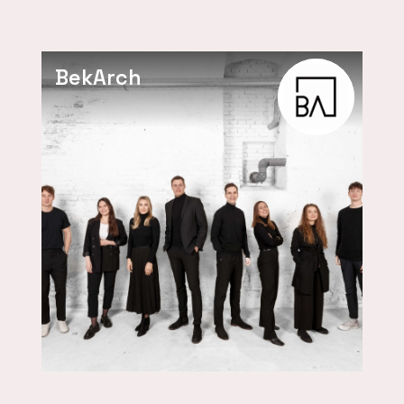
BekArch