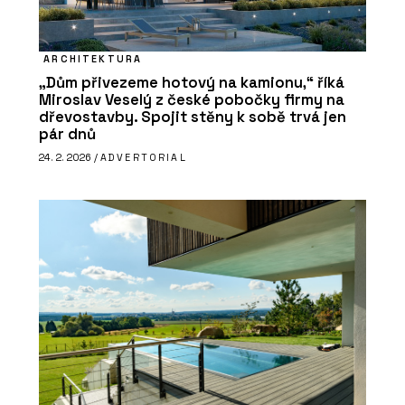
ARCHITEKTURA
„Dům přivezeme hotový na kamionu,“ říká
Miroslav Veselý z české pobočky firmy na
dřevostavby. Spojit stěny k sobě trvá jen
pár dnů
24. 2. 2026 /
ADVERTORIAL