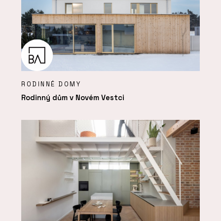
RODINNÉ DOMY
Rodinný dům v Novém Vestci