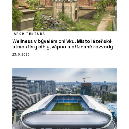
ARCHITEKTURA
Wellness v bývalém chlívku. Místo lázeňské
atmosféry cihly, vápno a přiznané rozvody
23. 6. 2026