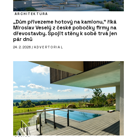
ARCHITEKTURA
„Dům přivezeme hotový na kamionu,“ říká
Miroslav Veselý z české pobočky firmy na
dřevostavby. Spojit stěny k sobě trvá jen
pár dnů
24. 2. 2026 /
ADVERTORIAL