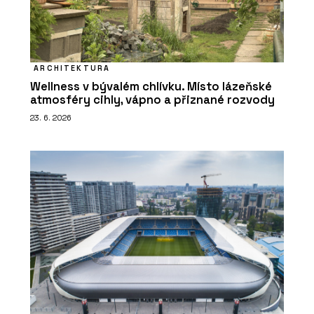
ARCHITEKTURA
Wellness v bývalém chlívku. Místo lázeňské
atmosféry cihly, vápno a přiznané rozvody
23. 6. 2026