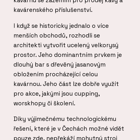
kavárnu se zázemím pro prodej kávy a
kavárenského příslušenství.
I když se historicky jednalo o více
menších obchodů, rozhodli se
architekti vytvořit ucelený velkorysý
prostor. Jeho dominantním prvkem je
dlouhý bar s dřevěný jasanovým
obložením procházející celou
kavárnou. Jeho část lze dobře využít
pro akce, jakými jsou cupping,
worskhopy či školení.
Díky výjimečnému technologickému
řešení, které je v Čechách možné vidět
pouze zde, nepřekáží mohutný stroj