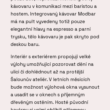
kávovaru v komunikaci mezi baristou a
hostem. Integrovaný kávovar Modbar
má na pult vyvedeny totiž pouze
elegantní hlavy na espresso a parní
trysku, tělo kávovaru je pak skryto pod
deskou baru.
Interiér s exteriérem propojují velké
výlohy umožňující pozorovat dění na
ulici či dohlédnout až na protější
Šalounův ateliér. V letních měsících
bude možnost výlohová okna vysunout
a usadit se v oknech s příjemným
dřevěným ostěním. Hosté původní
kavárny si velmi oblíbili příjemnou