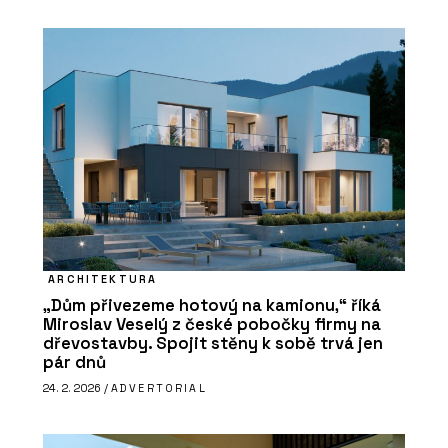
ARCHITEKTURA
„Dům přivezeme hotový na kamionu,“ říká
Miroslav Veselý z české pobočky firmy na
dřevostavby. Spojit stěny k sobě trvá jen
pár dnů
24. 2. 2026 /
ADVERTORIAL