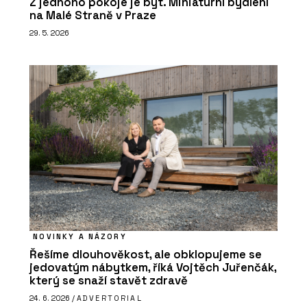
Z jednoho pokoje je byt. Miniaturní bydlení
na Malé Straně v Praze
29. 5. 2026
NOVINKY A NÁZORY
Řešíme dlouhověkost, ale obklopujeme se
jedovatým nábytkem, říká Vojtěch Juřenčák,
který se snaží stavět zdravě
24. 6. 2026 /
ADVERTORIAL