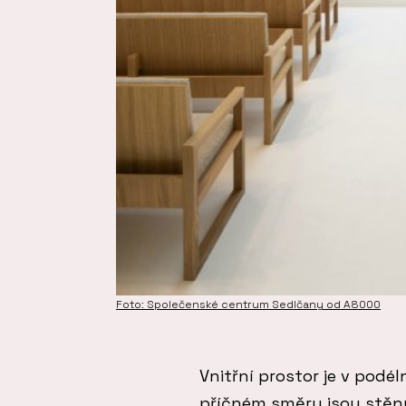
Foto: Společenské centrum Sedlčany od A8000
Vnitřní prostor je v podé
příčném směru jsou stěny