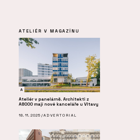
ATELIÉR V MAGAZÍNU
A
Ateliér v panelárně. Architekti z
A8000 mají nové kanceláře u Vltavy
18. 11. 2025 /
ADVERTORIAL