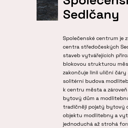
Sedlčany
Společenské centrum je z
centra středočeských Sedl
staveb vytvářejících přir
blokovou strukturou měs
zakončuje linii uliční čár
solitérní budova modlit
k centru města a zároveň 
bytový dům a modlitebnu 
tradičněji pojatý bytový
objektu modlitebny a vytvá
jednoduchá až strohá for