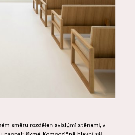
lném směru rozdělen svislými stěnami, v
 naopak šikmé. Kompozičně hlavní sál