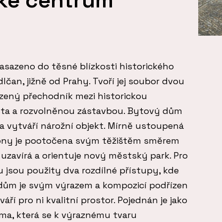
asazeno do těsné blízkosti historického
čan, jižně od Prahy. Tvoří jej soubor dvou
ozený přechodník mezi historickou
ta a rozvolněnou zástavbou. Bytový dům
y a vytváří nárožní objekt. Mírně ustoupená
ebny je pootočena svým těžištěm směrem
uzavírá a orientuje nový městský park. Pro
jsou použity dva rozdílné přístupy, kde
 dům je svým výrazem a kompozicí podřízen
ří pro ni kvalitní prostor. Pojednán je jako
ma, která se k výraznému tvaru