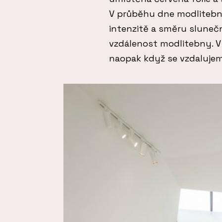
V průběhu dne modlitebna
intenzitě a směru slunečn
vzdálenost modlitebny. V 
naopak když se vzdalujeme