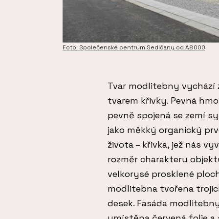
Foto: Společenské centrum Sedlčany od A8000
Tvar modlitebny vychází 
tvarem křivky. Pevná hmota
pevně spojená se zemí sy
jako měkký organický pr
života – křivka, jež nás 
rozměr charakteru objektu
velkorysé prosklené ploc
modlitebna tvořena troji
desek. Fasáda modlitebny 
umístěna červená folie a 