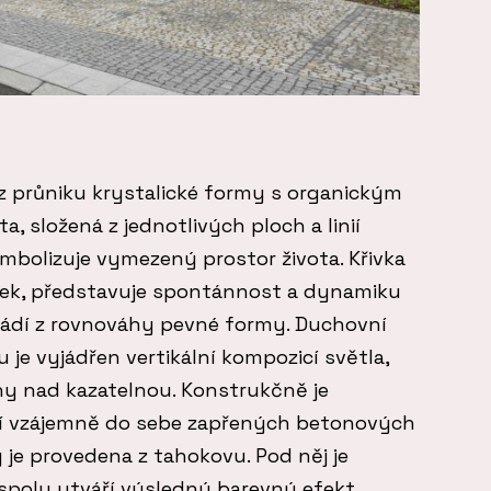
z průniku krystalické formy s organickým
, složená z jednotlivých ploch a linií
mbolizuje vymezený prostor života. Křivka
vek, představuje spontánnost a dynamiku
vyvádí z rovnováhy pevné formy. Duchovní
 je vyjádřen vertikální kompozicí světla,
hy nad kazatelnou. Konstrukčně je
cí vzájemně do sebe zapřených betonových
je provedena z tahokovu. Pod něj je
spolu utváří výsledný barevný efekt.