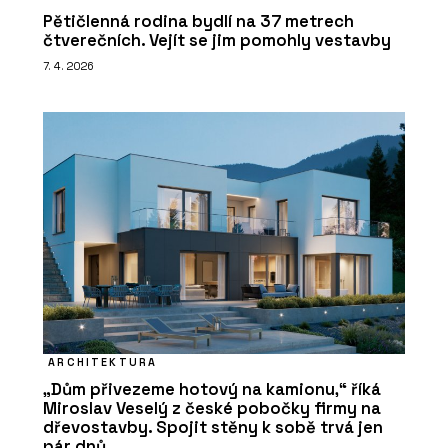
Pětičlenná rodina bydlí na 37 metrech
čtverečních. Vejít se jim pomohly vestavby
7. 4. 2026
ARCHITEKTURA
„Dům přivezeme hotový na kamionu,“ říká
Miroslav Veselý z české pobočky firmy na
dřevostavby. Spojit stěny k sobě trvá jen
pár dnů