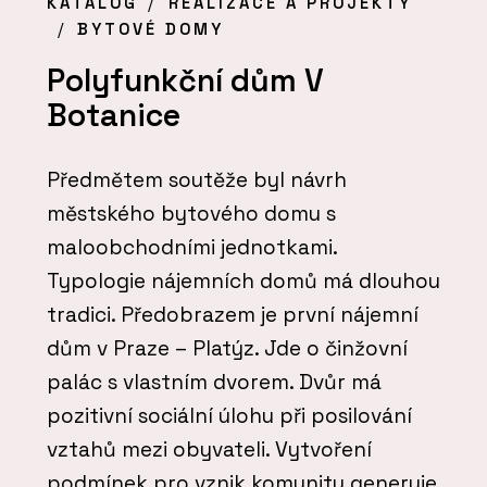
KATALOG
REALIZACE A PROJEKTY
BYTOVÉ DOMY
Polyfunkční dům V
Botanice
Předmětem soutěže byl návrh
městského bytového domu s
maloobchodními jednotkami.
Typologie nájemních domů má dlouhou
tradici. Předobrazem je první nájemní
dům v Praze – Platýz. Jde o činžovní
palác s vlastním dvorem. Dvůr má
pozitivní sociální úlohu při posilování
vztahů mezi obyvateli. Vytvoření
podmínek pro vznik komunity generuje