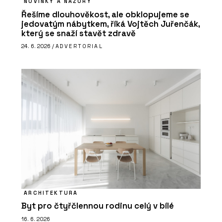
NOVINKY A NÁZORY
Řešíme dlouhověkost, ale obklopujeme se
jedovatým nábytkem, říká Vojtěch Juřenčák,
který se snaží stavět zdravě
24. 6. 2026 /
ADVERTORIAL
ARCHITEKTURA
Byt pro čtyřčlennou rodinu celý v bílé
16. 6. 2026