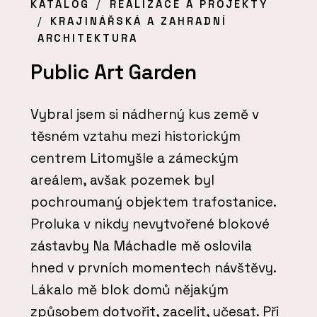
KATALOG
REALIZACE A PROJEKTY
KRAJINÁŘSKÁ A ZAHRADNÍ
ARCHITEKTURA
Public Art Garden
Vybral jsem si nádherný kus země v
těsném vztahu mezi historickým
centrem Litomyšle a zámeckým
areálem, avšak pozemek byl
pochroumaný objektem trafostanice.
Proluka v nikdy nevytvořené blokové
zástavby Na Máchadle mě oslovila
hned v prvních momentech návštěvy.
Lákalo mě blok domů nějakým
způsobem dotvořit, zacelit, učesat. Při