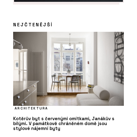
NEJČTENĚJŠÍ
ARCHITEKTURA
Kotěrův byt s červenými omítkami, Janákův s
bílými. V památkově chráněném domě jsou
stylové nájemní byty