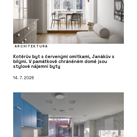
ARCHITEKTURA
Kotěrův byt s červenými omítkami, Janákův s
bílými. V památkově chráněném domě jsou
stylové nájemní byty
14. 7. 2026