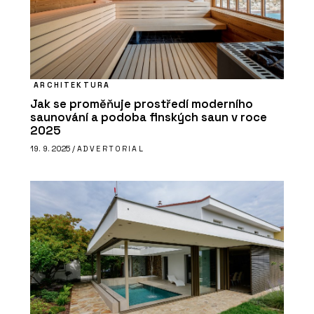
ARCHITEKTURA
Jak se proměňuje prostředí moderního
PRODUKTY
saunování a podoba finských saun v roce
Dveřní systém Seguridad Pro+ -
2025
DOORNITE
19. 9. 2025 /
ADVERTORIAL