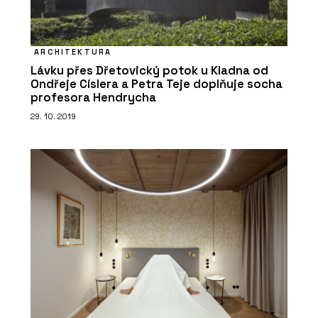
ARCHITEKTURA
Lávku přes Dřetovický potok u Kladna od
Ondřeje Císlera a Petra Teje doplňuje socha
profesora Hendrycha
29. 10. 2019
O FIRMĚ
wienerberger s.r.o.
PRODUKTY