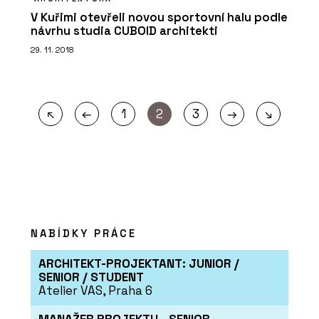
V Kuřimi otevřeli novou sportovní halu podle
návrhu studia CUBOID architekti
29. 11. 2018
←
→
↖
1
2
3
↘
NABÍDKY PRÁCE
ARCHITEKT-PROJEKTANT: JUNIOR /
SENIOR / STUDENT
Atelier VAS, Praha 6