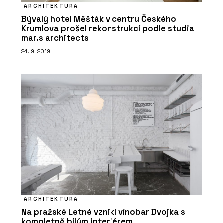
Stropní vložky MIAKO – wienerberger
ARCHITEKTURA
Bývalý hotel Měšták v centru Českého
Krumlova prošel rekonstrukcí podle studia
mar.s architects
24. 9. 2019
PRODUKTY
Akustická cihla Porotherm 10 AKU –
wienerberger
ARCHITEKTURA
Na pražské Letné vznikl vínobar Dvojka s
kompletně bílým interiérem