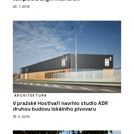
23. 7. 2019
PRODUKTY
Cihly pro robotické zdění Porotherm
Robot Ready Profi - wienerberger
ARCHITEKTURA
V pražské Hostivaři navrhlo studio ADR
druhou budovu lokálního pivovaru
15. 3. 2019