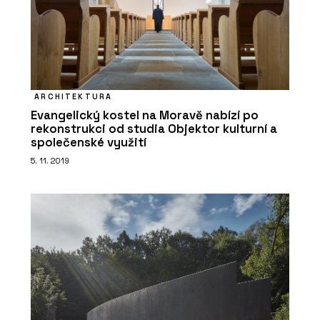
PRODUKTY
Střešní taška V9 Tondach -
wienerberger
ARCHITEKTURA
Evangelický kostel na Moravě nabízí po
rekonstrukci od studia Objektor kulturní a
společenské využití
5. 11. 2019
PRODUKTY
Lícové cihly a obkladové pásky Terca
- wienerberger