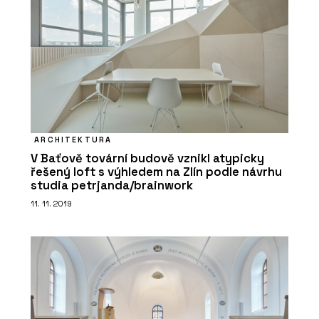
wienerberger
ARCHITEKTURA
V Baťově tovární budově vznikl atypicky
řešený loft s výhledem na Zlín podle návrhu
PRODUKTY
studia petrjanda/brainwork
Venkovní dlažba Semmelrock s
11. 11. 2019
chytrým zámkem - wienerberger