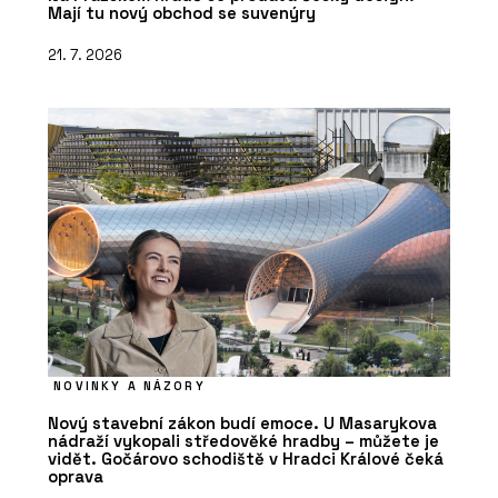
Mají tu nový obchod se suvenýry
21. 7. 2026
NOVINKY A NÁZORY
Nový stavební zákon budí emoce. U Masarykova
nádraží vykopali středověké hradby – můžete je
vidět. Gočárovo schodiště v Hradci Králové čeká
oprava