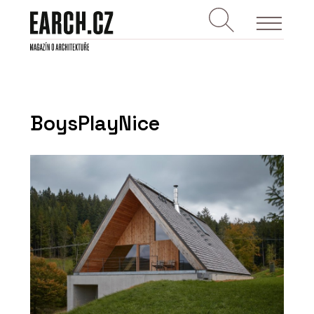
BoysPlayNice