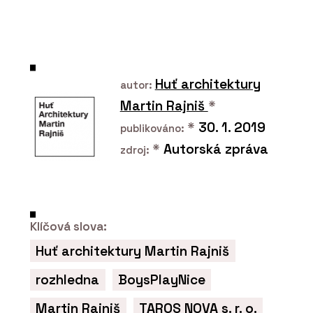
PRODUKTY
Židle nooi - Wiesner-Hager
Huť architektury
autor:
Martin Rajniš
*
*
30. 1. 2019
publikováno:
*
Autorská zpráva
zdroj:
ČLÁNKY
Klíčová slova:
Když židle není jen vaše. Jak zařídit
pohodlné sezení i na sdílených
Huť architektury Martin Rajniš
pracovištích
rozhledna
BoysPlayNice
Martin Rajniš
TAROS NOVA s. r. o.