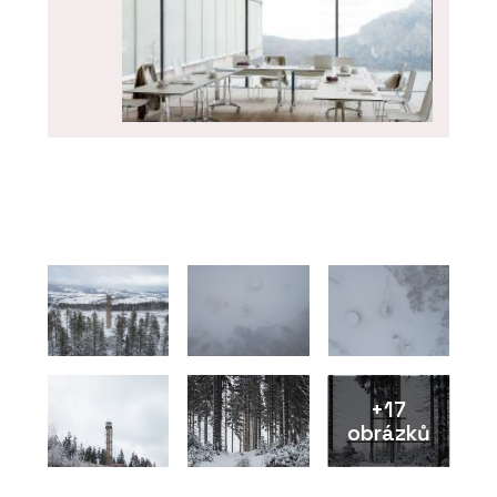
ČLÁNKY
Spolu u kancelářského stolu.
Kanceláře se mění v místa ke
spolupráci a setkávání
+17
obrázků