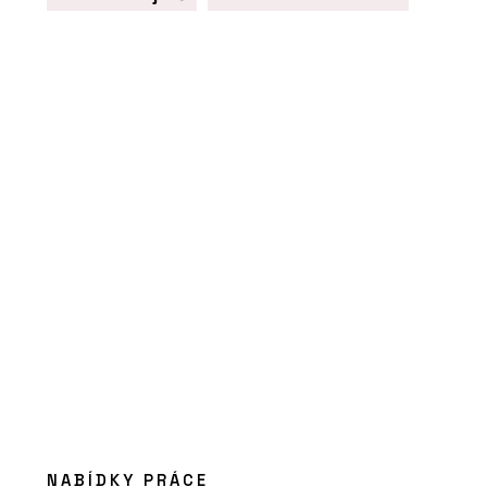
PRODUKTY
Židle motiv - Wiesner-Hager
ČLÁNKY
Jak správně naplánovat rozvržení
NABÍDKY PRÁCE
kanceláře New Work. Dejte své