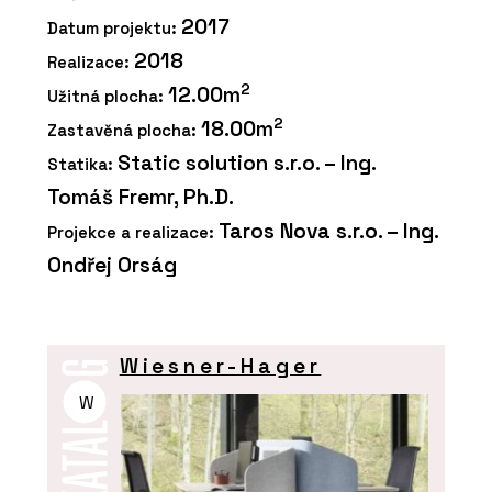
2017
Datum projektu:
2018
Realizace:
2
12.00m
Užitná plocha:
2
18.00m
Zastavěná plocha:
Static solution s.r.o. – Ing.
Statika:
Tomáš Fremr, Ph.D.
Taros Nova s.r.o. – Ing.
Projekce a realizace:
Ondřej Orság
Wiesner-Hager
W