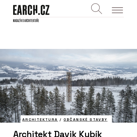
ARCHITEKTURA
/
OBČANSKÉ STAVBY
Architekt Davik Kubík