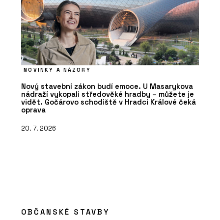
NOVINKY A NÁZORY
Nový stavební zákon budí emoce. U Masarykova
nádraží vykopali středověké hradby – můžete je
vidět. Gočárovo schodiště v Hradci Králové čeká
oprava
20. 7. 2026
OBČANSKÉ STAVBY