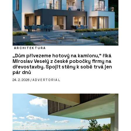
ARCHITEKTURA
„Dům přivezeme hotový na kamionu,“ říká
Miroslav Veselý z české pobočky firmy na
dřevostavby. Spojit stěny k sobě trvá jen
pár dnů
24. 2. 2026 /
ADVERTORIAL