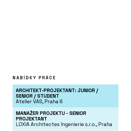
PRODUKTY
Postele - BeOak by Javorina
NABÍDKY PRÁCE
ARCHITEKT-PROJEKTANT: JUNIOR /
SLUŽBY
SENIOR / STUDENT
Program JAVORINA PRO - BeOak by
Atelier VAS, Praha 6
Javorina
MANAŽER PROJEKTU - SENIOR
PROJEKTANT
LOXIA Architectes Ingenierie s.r.o., Praha