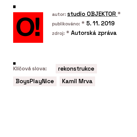
studio OBJEKTOR
*
autor:
*
5. 11. 2019
publikováno:
*
Autorská zpráva
zdroj:
rekonstrukce
Klíčová slova:
PRODUKTY
Konferenční stolky - BeOak by
BoysPlayNice
Kamil Mrva
Javorina