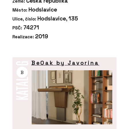
Česká republika
Země:
Hodslavice
Město:
Hodslavice, 135
Ulice, číslo:
74271
PSČ:
2019
Realizace:
BeOak by Javorina
B