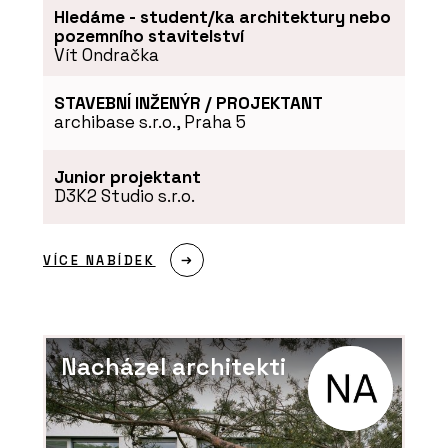
Hledáme - student/ka architektury nebo
pozemního stavitelství
Vít Ondračka
STAVEBNÍ INŽENÝR / PROJEKTANT
archibase s.r.o., Praha 5
PRODUKTY
Modulární úložné systémy LINK -
Junior projektant
BeOak by Javorina
D3K2 Studio s.r.o.
VÍCE NABÍDEK
Nacházel architekti