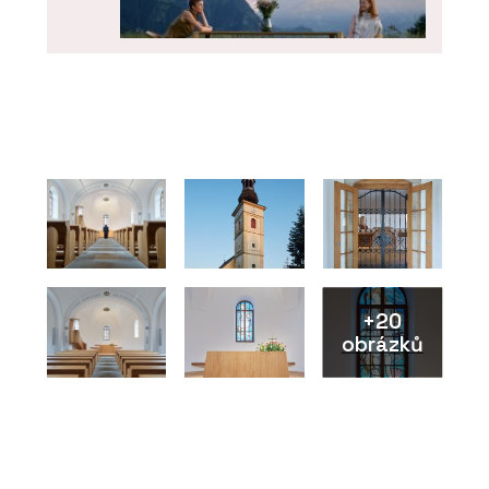
O FIRMĚ
BeOak by Javorina
+20
obrázků
PRODUKTY
Modulární set pro domácí cvičení
SANA - BeOak by Javorina