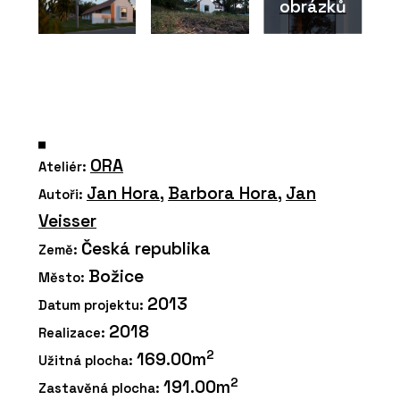
obrázků
ORA
Ateliér:
Jan Hora
,
Barbora Hora
,
Jan
Autoři:
Veisser
Česká republika
Země:
Božice
Město:
2013
Datum projektu:
2018
Realizace:
2
169.00m
Užitná plocha:
2
191.00m
Zastavěná plocha: