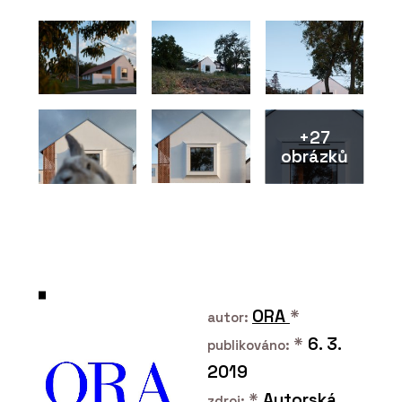
+27
obrázků
PRODUKTY
Dveřní systém Seguridad Pro+ -
DOORNITE
ORA
*
autor:
*
6. 3.
publikováno:
2019
*
Autorská
zdroj: