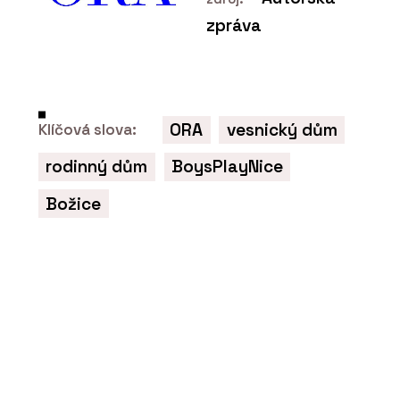
zpráva
ORA
vesnický dům
Klíčová slova:
rodinný dům
BoysPlayNice
Božice