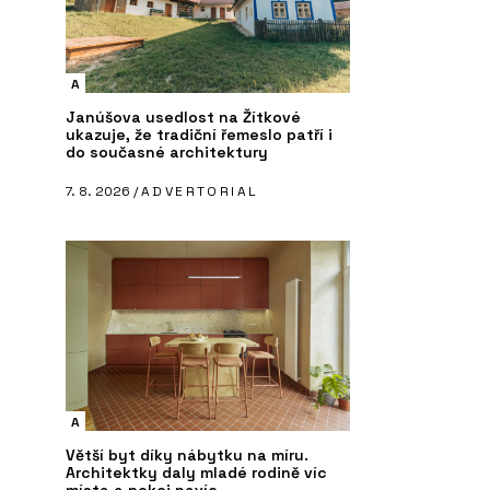
A
Janúšova usedlost na Žítkové
ukazuje, že tradiční řemeslo patří i
do současné architektury
7. 8. 2026 /
ADVERTORIAL
A
Větší byt díky nábytku na míru.
Architektky daly mladé rodině víc