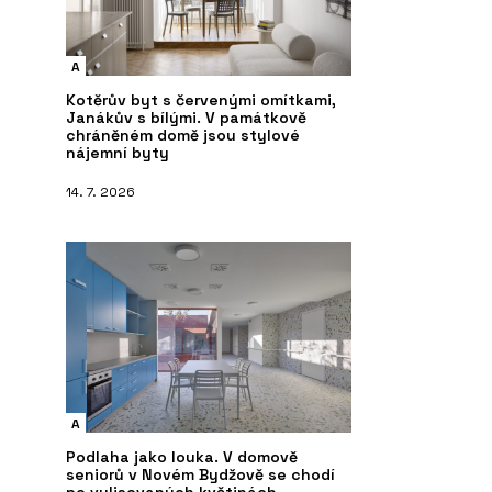
A
Kotěrův byt s červenými omítkami,
Janákův s bílými. V památkově
chráněném domě jsou stylové
nájemní byty
14. 7. 2026
A
Podlaha jako louka. V domově
seniorů v Novém Bydžově se chodí