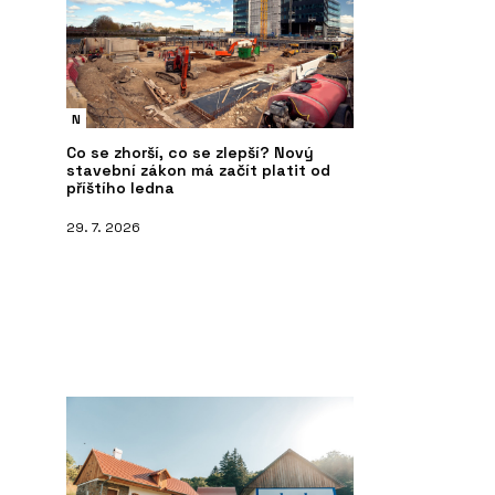
N
Co se zhorší, co se zlepší? Nový
stavební zákon má začít platit od
příštího ledna
29. 7. 2026