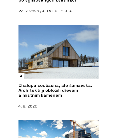
po vylisovaných květinách
23. 7. 2026 /
ADVERTORIAL
A
Chalupa současná, ale šumavská.
Architekti ji obložili dřevem
a místním kamenem
4. 8. 2026