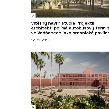
A
Vítězný návrh studia Projektil
architekti pojímá autobusový termin
ve Vodňanech jako organické pavilo
12. 11. 2019
N