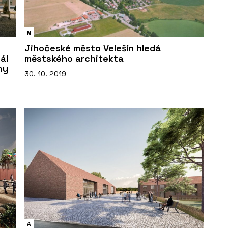
N
Jihočeské město Velešín hledá
ál
městského architekta
ny
30. 10. 2019
A