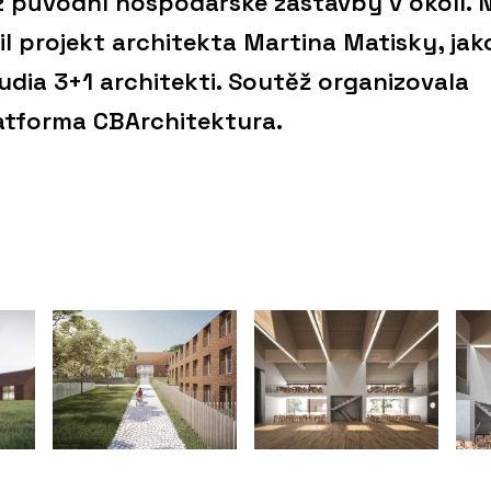
z původní hospodářské zástavby v okolí. 
il projekt architekta Martina Matisky, jak
tudia 3+1 architekti. Soutěž organizovala
atforma CBArchitektura.