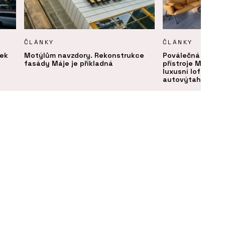
ČLÁNKY
ČLÁNKY
vek
Motýlům navzdory. Rekonstrukce
Poválečná továrn
fasády Máje je příkladná
přístroje Microna
luxusní loftové b
autovýtahem a v