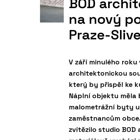
BOD archite
na nový p
Praze-Sliv
V září minulého roku
architektonickou so
který by přispěl ke 
Náplní objektu měla 
malometrážní byty u
zaměstnancům obce. 
zvítězilo studio BOD 