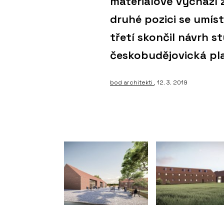
materiálově vychází 
druhé pozici se umíst
třetí skončil návrh s
českobudějovická pl
bod architekti
, 12. 3. 2019