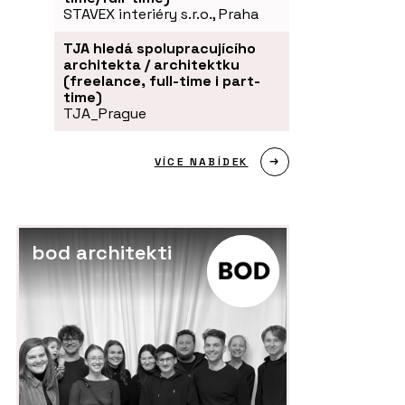
STAVEX interiéry s.r.o., Praha
TJA hledá spolupracujícího
architekta / architektku
O FIRMĚ
ČL
(freelance, full-time i part-
time)
a na letecké
Hi okna Hinton
Me
TJA_Prague
 se proměnila na
je
ydlení s
se
ýhledem na Prahu
To
VÍCE NABÍDEK
bod architekti