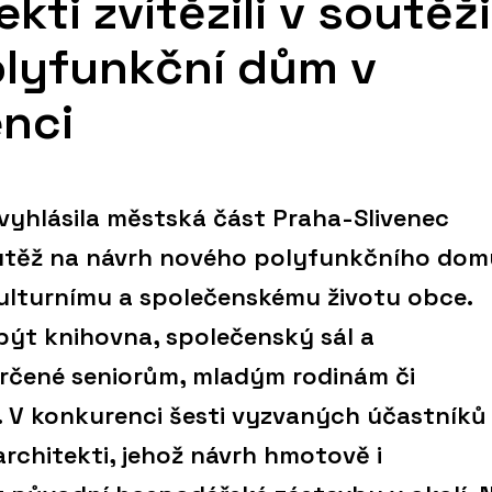
kti zvítězili v soutěži
olyfunkční dům v
enci
 vyhlásila městská část Praha-Slivenec
utěž na návrh nového polyfunkčního dom
kulturnímu a společenskému životu obce.
být knihovna, společenský sál a
rčené seniorům, mladým rodinám či
V konkurenci šesti vyzvaných účastníků
architekti, jehož návrh hmotově i