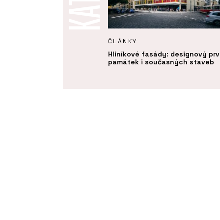
Y
ČLÁNKY
 materiály a precizní detaily.
Hliníkové fasády: designový pr
 rezidence nad hlavním
památek i současných staveb
m snoubí eleganci a
ost