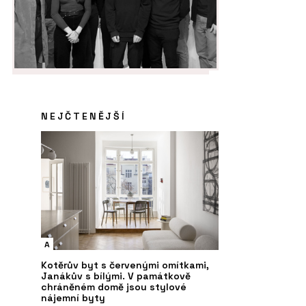
NEJČTENĚJŠÍ
A
Kotěrův byt s červenými omítkami,
Janákův s bílými. V památkově
chráněném domě jsou stylové
nájemní byty