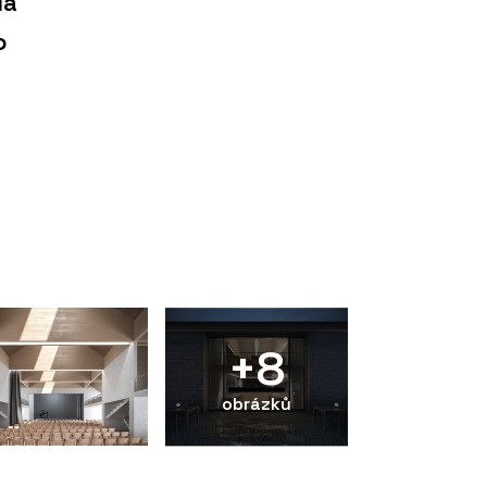
Na
o
+8
obrázků