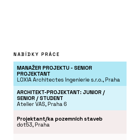
PRODUKTY
Dveřní klika GK Avus One
S2L - MP KOVÁNÍ
NABÍDKY PRÁCE
MANAŽER PROJEKTU - SENIOR
PROJEKTANT
LOXIA Architectes Ingenierie s.r.o., Praha
ARCHITEKT-PROJEKTANT: JUNIOR /
SENIOR / STUDENT
Atelier VAS, Praha 6
PRODUKTY
Interiérová klika MPK
Impressa Switch Lock -
Projektant/ka pozemních staveb
MP KOVÁNÍ
dot53, Praha