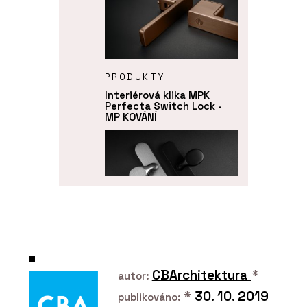
PRODUKTY
Interiérová klika MPK
Perfecta Switch Lock -
MP KOVÁNÍ
PRODUKTY
Bezpečnostní dveřní
kování MPK Securo - MP
CBArchitektura
*
autor:
KOVÁNÍ
*
30. 10. 2019
publikováno: