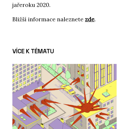
jařeroku 2020.
Bližší informace naleznete
zde
.
VÍCE K TÉMATU