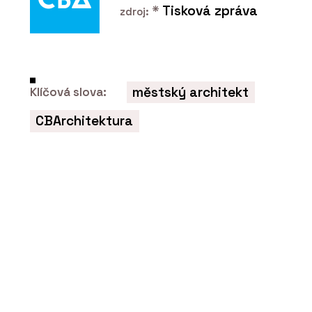
*
Tisková zpráva
zdroj:
městský architekt
Klíčová slova:
PRODUKTY
Dveřní klika MPK Grandera
CBArchitektura
In Lock - MP KOVÁNÍ
PRODUKTY
Bezpečnostní klika GK R8
One S2L - MP KOVÁNÍ