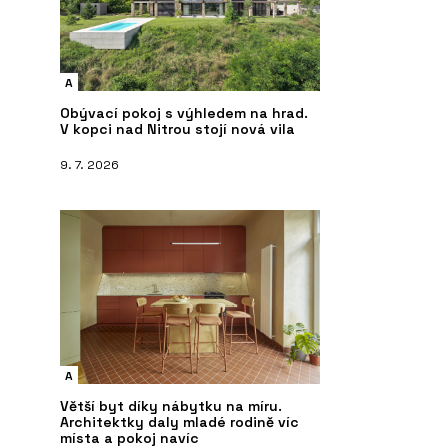
A
Obývací pokoj s výhledem na hrad.
V kopci nad Nitrou stojí nová vila
9. 7. 2026
A
Větší byt díky nábytku na míru.
Architektky daly mladé rodině víc
místa a pokoj navíc