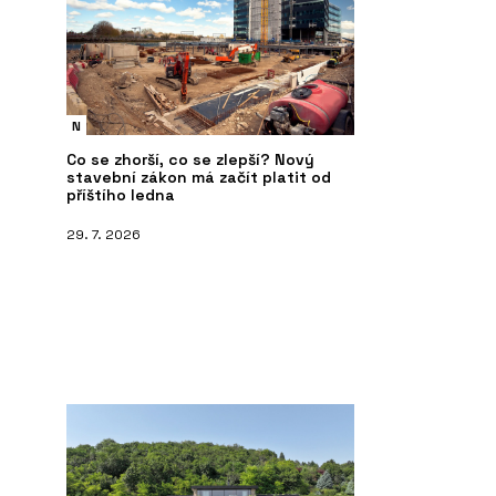
N
Co se zhorší, co se zlepší? Nový
stavební zákon má začít platit od
příštího ledna
29. 7. 2026