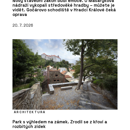
Nový stavební zákon budí emoce. U Masarykova
nádraží vykopali středověké hradby – můžete je
vidět. Gočárovo schodiště v Hradci Králové čeká
oprava
20. 7. 2026
ARCHITEKTURA
Park s výhledem na zámek. Zrodil se z křoví a
rozbitých zídek