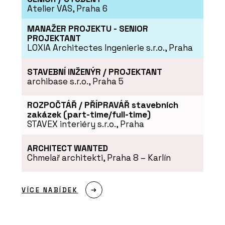
Atelier VAS, Praha 6
MANAŽER PROJEKTU - SENIOR
PROJEKTANT
O FIRMĚ
LOXIA Architectes Ingenierie s.r.o., Praha
Kolem kamen
STAVEBNÍ INŽENÝR / PROJEKTANT
archibase s.r.o., Praha 5
ROZPOČTÁŘ / PŘÍPRAVÁŘ stavebních
zakázek (part-time/full-time)
STAVEX interiéry s.r.o., Praha
SLUŽBY
ARCHITECT WANTED
Časopis Kolem kamen
Chmelař architekti, Praha 8 – Karlín
VÍCE NABÍDEK