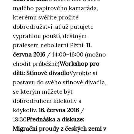
malého papírového kamaráda,
kterému svěříte prožité
dobrodružství, ať už putujete
vyprahlou pouští, deštným
pralesem nebo letní Plzní.
11.
června 2016
/ 14:00–16:00 (možno
chodit průběžně)
Workshop pro
děti: Stínové divadlo
Vyrobte si
postavu do svého stínové divadla,
se kterým můžete být
dobrodruhem kdekoliv a
kdykoliv.
16. června 2016
/
18:30
Přednáška a diskuze:
Migrační proudy z českých zemí v