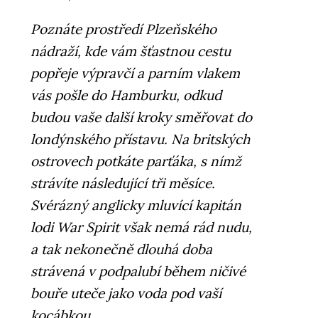
Poznáte prostředí Plzeňského
nádraží, kde vám šťastnou cestu
popřeje výpravčí a parním vlakem
vás pošle do Hamburku, odkud
budou vaše další kroky směřovat do
londýnského přístavu. Na britských
ostrovech potkáte parťáka, s nímž
strávíte následující tři měsíce.
Svérázný anglicky mluvící kapitán
lodi War Spirit však nemá rád nudu,
a tak nekonečně dlouhá doba
strávená v podpalubí během ničivé
bouře uteče jako voda pod vaší
kocábkou.