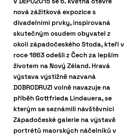
V DEPO2015 se 6. května otevře
nová zážitková expozice s
divadelními prvky, inspirovaná
skutečným osudem obyvatel z
okolí západočeského Stoda, kteří v
roce 1863 odešli z Čech za lepším
životem na Nový Zéland. Hravá
výstava výstižně nazvaná
DOBRODRUZI volně navazuje na
příběh Gottfrieda Lindauera, se
kterým se seznámili návštěvníci
Západočeské galerie na výstavě
portrétů maorských náčelníků v