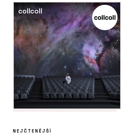
collcoll
ČLÁNKY
Kachlová kamna nabízejí
teplo, osobitost a
nadčasový vzhled
NEJČTENĚJŠÍ