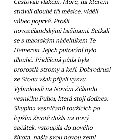
Cestovali vlakem. Moře, na kterém
strávili dlouhé tři měsíce, viděli
vůbec poprvé. Prošli
novozélandskými bažinami. Setkali
se s maorským náčelníkem Te
Hemerou. Jejich putování bylo
dlouhé. Přidělená půda byla
prorostlá stromy a keři. Dobrodruzi
ze Stodu však přijali výzvu.
Vybudovali na Novém Zélandu
vesničku Puhoi, která stojí dodnes.
Skupina vesničanů toužících po
lepším životě došla na nový
začátek, vstoupila do nového
života, našla svou novou zemi.