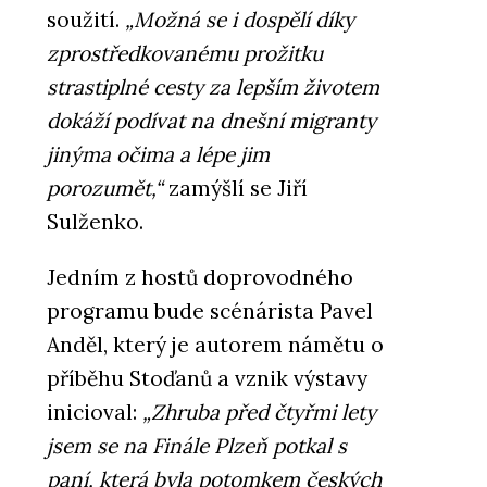
soužití.
„Možná se i dospělí díky
zprostředkovanému prožitku
strastiplné cesty za lepším životem
dokáží podívat na dnešní migranty
jinýma očima a lépe jim
porozumět,“
zamýšlí se Jiří
Sulženko.
Jedním z hostů doprovodného
programu bude scénárista Pavel
Anděl, který je autorem námětu o
příběhu Stoďanů a vznik výstavy
inicioval:
„Zhruba před čtyřmi lety
jsem se na Finále Plzeň potkal s
paní, která byla potomkem českých