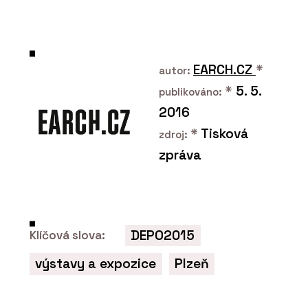
PRODUKTY
Kachle K&K Poker - Kolem
kamen
EARCH.CZ
*
autor:
*
5. 5.
publikováno:
2016
*
Tisková
zdroj:
zpráva
ČLÁNKY
Na největším světovém
veletrhu udržitelného
vytápění Progetto Fuoco
byli i čeští kamnáři
DEPO2015
Klíčová slova:
výstavy a expozice
Plzeň