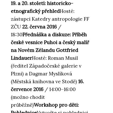
19. a 20. století: historicko-
etnografický přehled
Hosté:
zástupci Katedry antropologie FF
ZČU
22. června 2016
/
18:30
Přednáška a diskuze: Příběh
české vesnice Puhoi a český malíř
na Novém Zélandu Gottfried
Lindauer
Hosté: Roman Musil
(ředitel Západočeské galerie v
Plzni) a Dagmar Myslíková
(Městská knihovna ve Stodě)
16.
července 2016
/ 14:00–16:00
(možno chodit
průběžně)
Workshop pro děti:
Pohlednice
Vytvořte si pohlednici