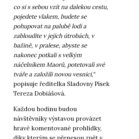
co si s sebou vzít na dalekou cestu,
pojedete vlakem, budete se
pohupovat na palubě lodi a
zabloudíte v jejích útrobách, v
bažině, v pralese, abyste se
nakonec potkali s velkým
náčelníkem Maorů, potetovali své
tváře a založili novou vesnici,“
popisuje ředitelka Sladovny Písek
Tereza Dobiášová.
Každou hodinu budou
návštěvníky výstavou provázet
hravé komentované prohlídky,
díky kterým se přenesou zpět v