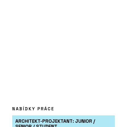
PRODUKTY
Sloupová kamna Favilla -
Kolem kamen
ČLÁNKY
Dominantou
rekonstruované bývalé
fořtovny v Sudetech se
stala kachlová kamna
NABÍDKY PRÁCE
ARCHITEKT-PROJEKTANT: JUNIOR /
SENIOR / STUDENT