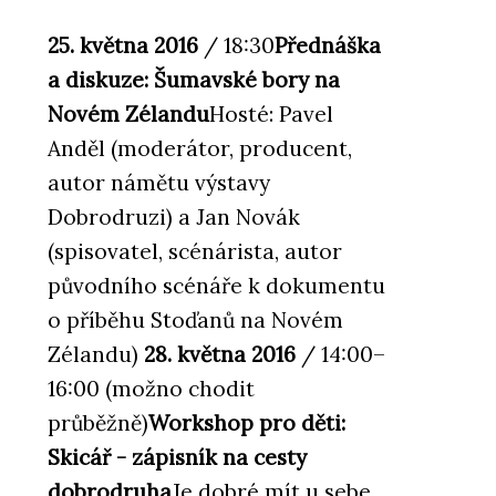
25. května 2016
/ 18:30
Přednáška
a diskuze: Šumavské bory na
Novém Zélandu
Hosté: Pavel
Anděl (moderátor, producent,
autor námětu výstavy
Dobrodruzi) a Jan Novák
(spisovatel, scénárista, autor
původního scénáře k dokumentu
o příběhu Stoďanů na Novém
Zélandu)
28. května 2016
/ 14:00–
16:00 (možno chodit
průběžně)
Workshop pro děti:
Skicář - zápisník na cesty
dobrodruha
Je dobré mít u sebe