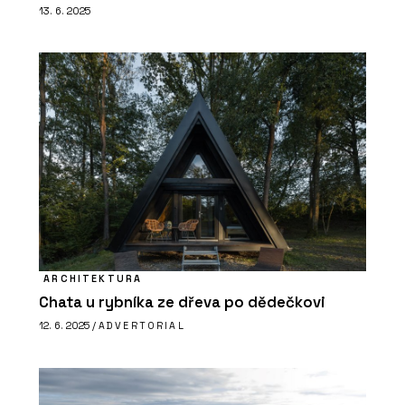
13. 6. 2025
ČLÁNKY
Nová verze vizualizačního programu
Twinmotion přináší funkce a
vylepšení, která ocení architekti
ARCHITEKTURA
Chata u rybníka ze dřeva po dědečkovi
12. 6. 2025 /
ADVERTORIAL