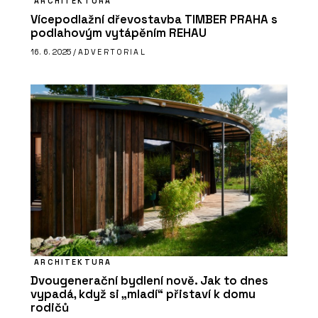
ARCHITEKTURA
Vícepodlažní dřevostavba TIMBER PRAHA s
podlahovým vytápěním REHAU
16. 6. 2025 /
ADVERTORIAL
ČLÁNKY
Výukový portál CEGRA Learn –
archicadovské know-how přímo od
zdroje
ARCHITEKTURA
PRODUKTY
Dvougenerační bydlení nově. Jak to dnes
Aplikace Twinmotion - CEGRA
vypadá, když si „mladí“ přistaví k domu
rodičů