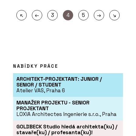
←
→
↖
3
4
5
↘
NABÍDKY PRÁCE
ARCHITEKT-PROJEKTANT: JUNIOR /
SENIOR / STUDENT
Atelier VAS, Praha 6
MANAŽER PROJEKTU - SENIOR
PROJEKTANT
LOXIA Architectes Ingenierie s.r.o., Praha
GOLDBECK Studio hledá architekta(ku) /
stavaře(ku) / profesanta(ku)!