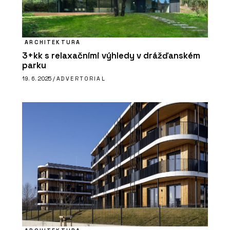
Nový parkovací dům v Ostravě bude
mít hřiště na střeše a nabídne místa
pro auta, lidi i zeleň
ARCHITEKTURA
3+kk s relaxačními výhledy v drážďanském
parku
19. 6. 2025 /
ADVERTORIAL
PRODUKTY
Program Artlantis RT²