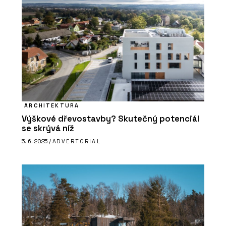
ČLÁNKY
Zvenku moderní a účelná
architektura, uvnitř kvalitní prostory
pro výuku a velkorysé atrium – novou
budovu ekonomické fakulty v Ostravě
brzy zaplní studenti
ARCHITEKTURA
Výškové dřevostavby? Skutečný potenciál
se skrývá níž
5. 6. 2025 /
ADVERTORIAL