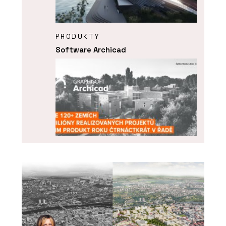
PRODUKTY
Software Archicad
ČLÁNKY
ARCHICAD 29 – „bimování“ prakticky a
jednoduše