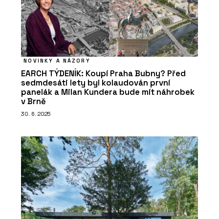
NOVINKY A NÁZORY
EARCH TÝDENÍK: Koupí Praha Bubny? Před
O FIRMĚ
sedmdesáti lety byl kolaudován první
Centrum pro podporu počítačové
panelák a Milan Kundera bude mít náhrobek
grafiky ČR (CEGRA)
v Brně
30. 6. 2025
ČLÁNKY