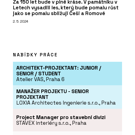
Za 150 let bude v plné kráse. V památníku v
Letech vysadili les, který bude pomalu růst
jako se pomalu sbližují Češi a Romové
2. 5. 2024
PRODUKTY
Židle Bombshell - Urbania
NABÍDKY PRÁCE
ARCHITEKT-PROJEKTANT: JUNIOR /
SENIOR / STUDENT
Atelier VAS, Praha 6
MANAŽER PROJEKTU - SENIOR
PROJEKTANT
LOXIA Architectes Ingenierie s.r.o., Praha
Project Manager pro stavební divizi
PRODUKTY
STAVEX interiéry s.r.o., Praha
Koš Daku - Urbania