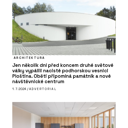
PRODUKTY
Koš Tubo - Urbania
ARCHITEKTURA
Jen několik dní před koncem druhé světové
války vypálili nacisté podhorskou vesnici
Ploština. Oběti připomíná památník a nové
návštěvnické centrum
1. 7. 2024 /
ADVERTORIAL
ČLÁNKY
“Levná řešení jsou ta nejdražší,” říká