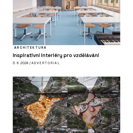
Petr Starý z firmy Urbania. Navrhují
lavičky a koše, které dlouho vydrží
ARCHITEKTURA
Inspirativní interiéry pro vzdělávání
3. 6. 2024 /
ADVERTORIAL
PRODUKTY
Cyklostojan IKS - Urbania