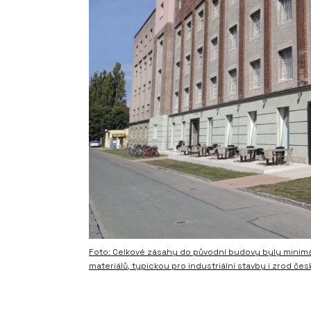
Foto: Celkové zásahy do původní budovy byly minimál
materiálů, typickou pro industriální stavby i zrod č