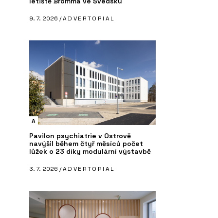
letiště Bromma ve Švédsku
9. 7. 2026 /
ADVERTORIAL
A
Pavilon psychiatrie v Ostrově
navýšil během čtyř měsíců počet
lůžek o 23 díky modulární výstavbě
3. 7. 2026 /
ADVERTORIAL
PRODUKTY
S
ání projektů -
Pórobetonový stavební materiál
Re
Ytong - Xella