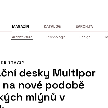
MAGAZÍN
KATALOG
EARCH.TV
Architektura
Technologie
Design
No
SKÉ STAVBY
ační desky Multipor
y na nové podobě
kých mlýnů v