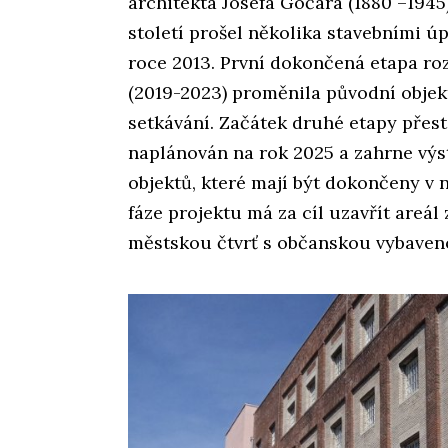
architekta Josefa Gočára (1880 –1945)
století prošel několika stavebními ú
roce 2013. První dokončená etapa ro
(2019-2023) proměnila původní objek
setkávání. Začátek druhé etapy přes
naplánován na rok 2025 a zahrne vý
objektů, které mají být dokončeny v 
fáze projektu má za cíl uzavřít areál
městskou čtvrť s občanskou vybaveno