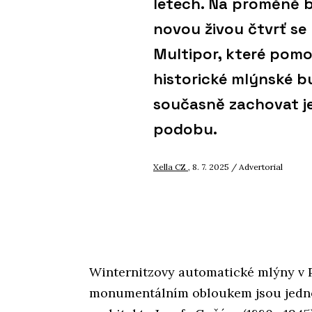
letech. Na proměně 
novou živou čtvrť se 
Multipor, které pomoh
historické mlýnské b
současně zachovat j
podobu.
Xella CZ
, 8. 7. 2025 / Advertorial
Winternitzovy automatické mlýny v P
monumentálním obloukem jsou jedno