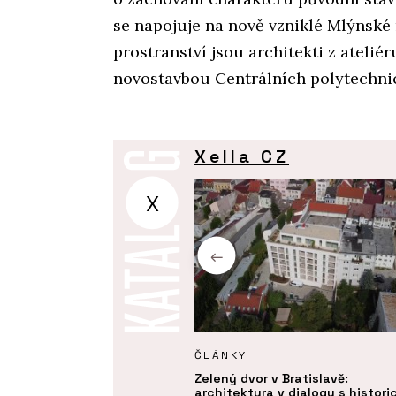
se napojuje na nově vzniklé Mlýnské 
prostranství jsou architekti z ateliéru
novostavbou Centrálních polytechnic
Xella CZ
X
KTY
ČLÁNKY
í izolační deska Multipor -
Zelený dvor v Bratislavě:
architektura v dialogu s histor