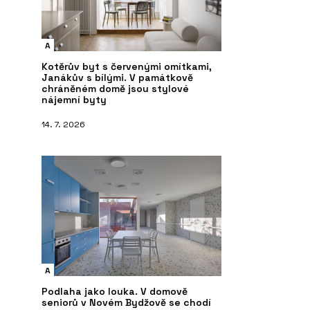
A
Kotěrův byt s červenými omítkami,
Janákův s bílými. V památkově
chráněném domě jsou stylové
nájemní byty
14. 7. 2026
A
Podlaha jako louka. V domově
seniorů v Novém Bydžově se chodí