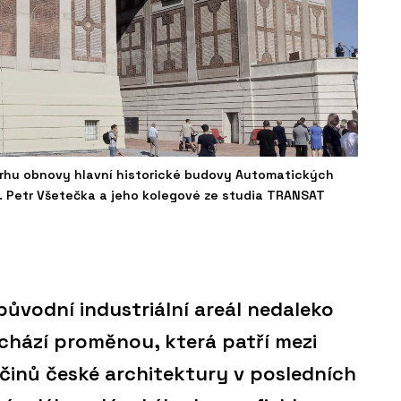
rhu obnovy hlavní historické budovy Automatických
h. Petr Všetečka a jeho kolegové ze studia TRANSAT
ůvodní industriální areál nedaleko
chází proměnou, která patří mezi
očinů české architektury v posledních