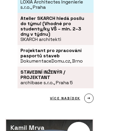
LOXIA Architectes Ingenierie
s.r.o., Praha
Atelier SKARCH hledá posilu
do týmu! (Vhodné pro
studenty/ky VŠ – min. 2–3
dny v týdnu)
SKARCH architekti
Projektant pro zpracování
pasportů staveb
DokumentaceDomu.cz, Brno
STAVEBNÍ INŽENÝR /
PROJEKTANT
archibase s.r.o., Praha 5
VÍCE NABÍDEK
Kamil Mrva