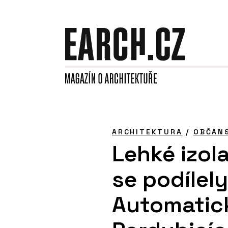
ARCHITEKTURA
/
OBČAN
Lehké izol
se podílel
Automatic