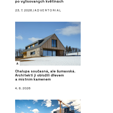
po vylisovaných květinách
23. 7. 2026 /
ADVERTORIAL
A
Chalupa současná, ale šumavská.
Architekti ji obložili dřevem
a místním kamenem
4. 8. 2026