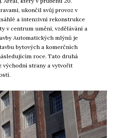
. Areál, který v průběhu 20.
pravami, ukončil svůj provoz v
zsáhlé a intenzivní rekonstrukce
ty v centrum umění, vzdělávání a
tavby Automatických mlýnů je
stavbu bytových a komerčních
následujícím roce. Tato druhá
 z východní strany a vytvořit
stí.