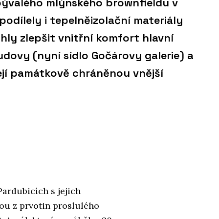
bývalého mlýnského brownfieldu v
podílely i tepelněizolační materiály
ly zlepšit vnitřní komfort hlavní
udovy (nyní sídlo Gočárovy galerie) a
ejí památkově chráněnou vnější
ardubicích s jejich
u z prvotin proslulého