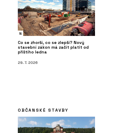
N
Co se zhorší, co se zlepší? Nový
stavební zákon má začít platit od
příštího ledna
29. 7. 2026
OBČANSKÉ STAVBY