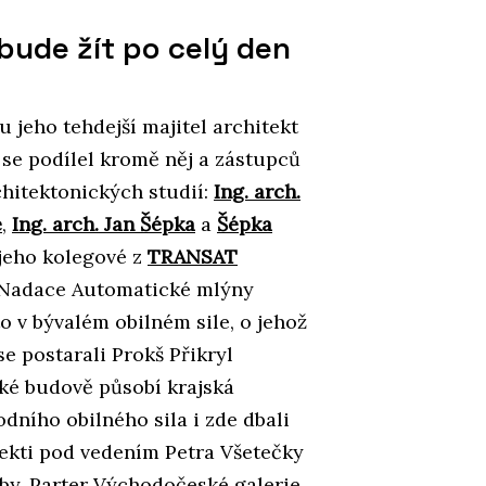
bude žít po celý den
 jeho tehdejší majitel architekt
se podílel kromě něj a zástupců
chitektonických studií:
Ing. arch.
e
,
Ing. arch. Jan Šépka
a
Šépka
jeho kolegové z
TRANSAT
 Nadace Automatické mlýny
 v bývalém obilném sile, o jehož
e postarali Prokš Přikryl
ské budově působí krajská
dního obilného sila i zde dbali
tekti pod vedením Petra Všetečky
by. Parter Východočeské galerie