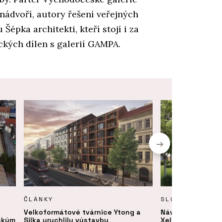
nádvoří, autory řešení veřejných
 Šépka architekti, kteří stojí i za
kých dílen s galerií GAMPA.
ČLÁNKY
SLUŽBY
Velkoformátové tvárnice Ytong a
Návrh a projektov
ickým
Silka urychlily výstavbu
Xella