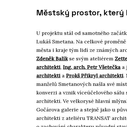
Městský prostor, který 
U projektu stál od samotného začátku
Lukáš Smetana. Na celkové proměně 
města i kraje tým lidí ze známých ar
Zdeněk Balík
se svým ateliérem
Zett
architekti
,
Ing. arch. Petr Všetečka
a 
architekti
a
Prokš Přikryl architekti
.
manželů Smetanových našla své místo
konverzi a vznik víceúčelového sálu s
architekti. Ve velkorysé hlavní mlýn
Gočárova galerie a stejně jako u půvo
architekti z ateliéru TRANSAT archi
o zachování charakteru původní stav