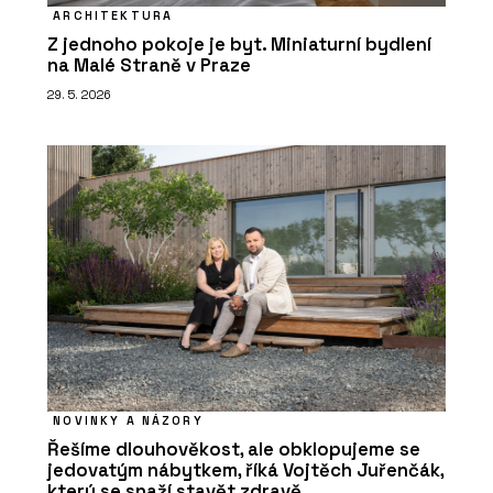
ARCHITEKTURA
Z jednoho pokoje je byt. Miniaturní bydlení
na Malé Straně v Praze
29. 5. 2026
NOVINKY A NÁZORY
Řešíme dlouhověkost, ale obklopujeme se
jedovatým nábytkem, říká Vojtěch Juřenčák,
který se snaží stavět zdravě