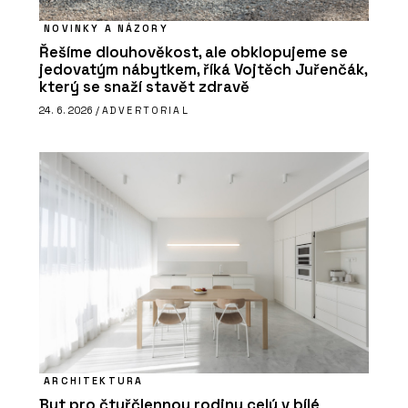
NOVINKY A NÁZORY
Řešíme dlouhověkost, ale obklopujeme se
jedovatým nábytkem, říká Vojtěch Juřenčák,
který se snaží stavět zdravě
24. 6. 2026 /
ADVERTORIAL
ARCHITEKTURA
Byt pro čtyřčlennou rodinu celý v bílé