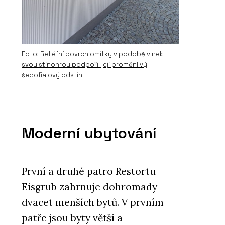
Foto: Reliéfní povrch omítky v podobě vlnek
svou stínohrou podpořil její proměnlivý
šedofialový odstín
Moderní ubytování
První a druhé patro Restortu
Eisgrub zahrnuje dohromady
dvacet menších bytů. V prvním
patře jsou byty větší a