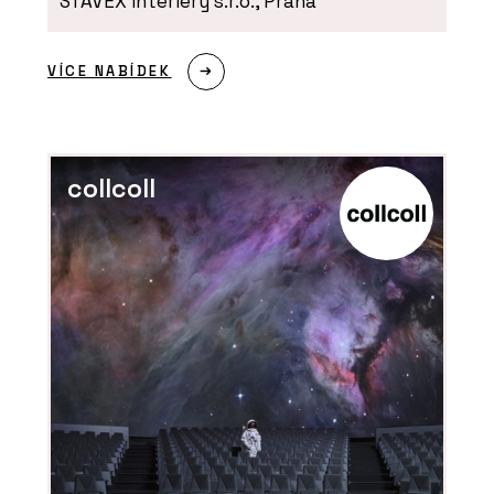
STAVEX interiéry s.r.o., Praha
VÍCE NABÍDEK
collcoll