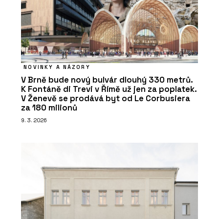
NOVINKY A NÁZORY
V Brně bude nový bulvár dlouhý 330 metrů.
K Fontáně di Trevi v Římě už jen za poplatek.
V Ženevě se prodává byt od Le Corbusiera
za 180 milionů
9. 3. 2026