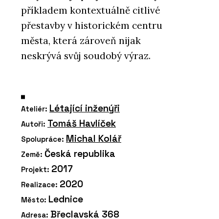
příkladem kontextuálně citlivé
přestavby v historickém centru
města, která zároveň nijak
neskrývá svůj soudobý výraz.
Létající inženýři
Ateliér:
Tomáš Havlíček
Autoři:
Michal Kolář
Spolupráce:
Česká republika
Země:
2017
Projekt:
2020
Realizace:
Lednice
Město:
Břeclavská 368
Adresa: