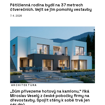
Pětičlenná rodina bydlí na 37 metrech
čtverečních. Vejít se jim pomohly vestavby
7. 4. 2026
ARCHITEKTURA
„Dům přivezeme hotový na kamionu,“ říká
Miroslav Veselý z české pobočky firmy na
dřevostavby. Spojit stěny k sobě trvá jen
pár dnů