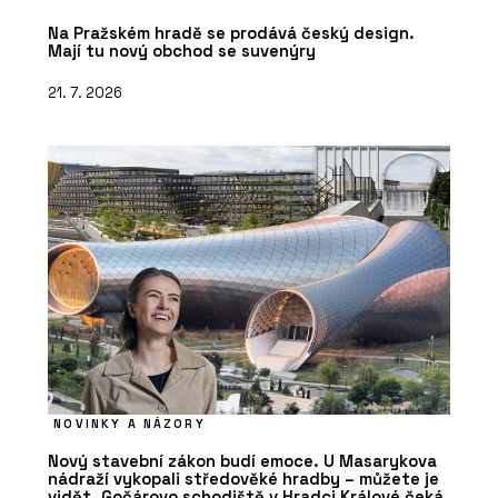
Na Pražském hradě se prodává český design.
Mají tu nový obchod se suvenýry
21. 7. 2026
NOVINKY A NÁZORY
Nový stavební zákon budí emoce. U Masarykova
nádraží vykopali středověké hradby – můžete je
vidět. Gočárovo schodiště v Hradci Králové čeká