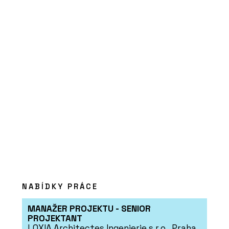
ČLÁNKY
Dominantou rekonstruované bývalé
fořtovny v Sudetech se stala
kachlová kamna
NABÍDKY PRÁCE
MANAŽER PROJEKTU - SENIOR
PROJEKTANT
O FIRMĚ
LOXIA Architectes Ingenierie s.r.o., Praha