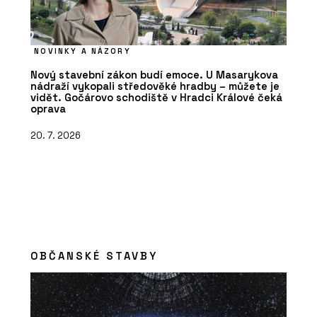
NOVINKY A NÁZORY
Nový stavební zákon budí emoce. U Masarykova
nádraží vykopali středověké hradby – můžete je
vidět. Gočárovo schodiště v Hradci Králové čeká
oprava
20. 7. 2026
OBČANSKÉ STAVBY