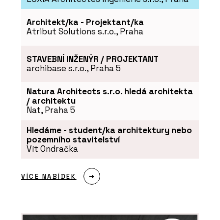
Kolem kamen
Architekt/ka - Projektant/ka
Atribut Solutions s.r.o., Praha
STAVEBNÍ INŽENÝR / PROJEKTANT
archibase s.r.o., Praha 5
Natura Architects s.r.o. hledá architekta
/ architektu
Nat, Praha 5
SLUŽBY
Časopis Kolem kamen
Hledáme - student/ka architektury nebo
pozemního stavitelství
Vít Ondračka
VÍCE NABÍDEK