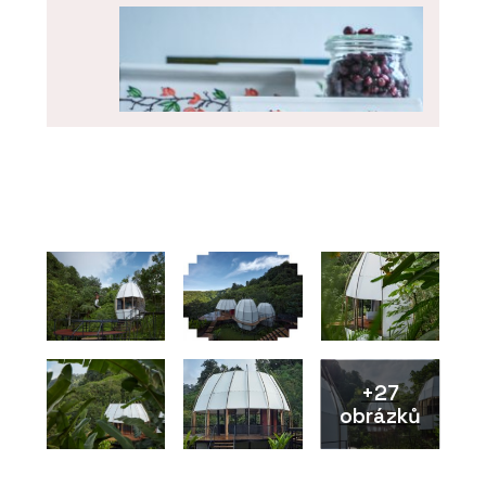
PRODUKTY
Kachle K&K Poker - Kolem kamen
+27
obrázků