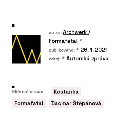
ČLÁNKY
Na největším světovém veletrhu
udržitelného vytápění Progetto Fuoco
byli i čeští kamnáři
Archwerk
/
autor:
Formafatal
*
*
26. 1. 2021
publikováno:
*
Autorská zpráva
zdroj:
Kostarika
Klíčová slova:
PRODUKTY
Sloupová kamna Favilla - Kolem kamen
Formafatal
Dagmar Štěpánová