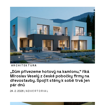
ARCHITEKTURA
„Dům přivezeme hotový na kamionu,“ říká
Miroslav Veselý z české pobočky firmy na
dřevostavby. Spojit stěny k sobě trvá jen
pár dnů
24. 2. 2026 /
ADVERTORIAL