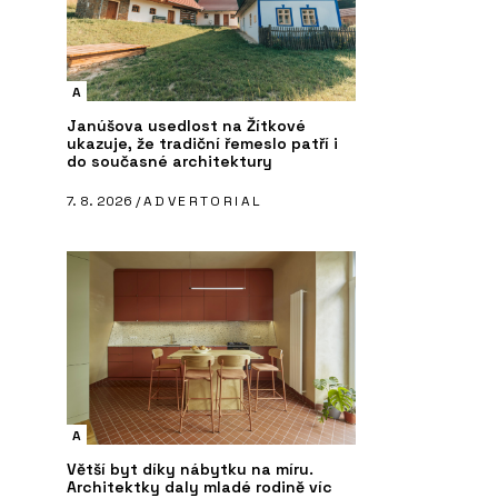
A
Janúšova usedlost na Žítkové
ukazuje, že tradiční řemeslo patří i
do současné architektury
7. 8. 2026 /
ADVERTORIAL
A
Větší byt díky nábytku na míru.
Architektky daly mladé rodině víc