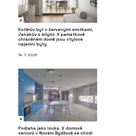
A
Kotěrův byt s červenými omítkami,
Janákův s bílými. V památkově
chráněném domě jsou stylové
nájemní byty
14. 7. 2026
A
Podlaha jako louka. V domově
seniorů v Novém Bydžově se chodí