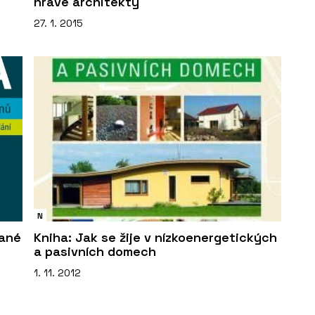
hravé architekty
27. 1. 2015
N
vané
Kniha: Jak se žije v nízkoenergetických
a pasivních domech
1. 11. 2012