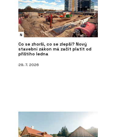
N
Co se zhorší, co se zlepší? Nový
stavební zákon má začít platit od
příštího ledna
29. 7. 2026