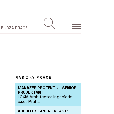
BURZA PRÁCE
NABÍDKY PRÁCE
MANAŽER PROJEKTU - SENIOR
PROJEKTANT
LOXIA Architectes Ingenierie
s.r.o., Praha
ARCHITEKT-PROJEKTANT: