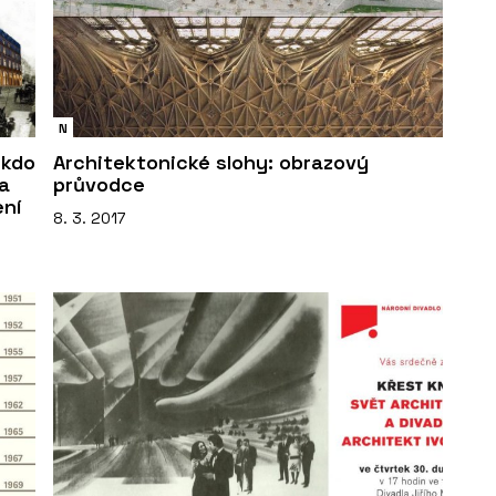
N
 kdo
Architektonické slohy: obrazový
na
průvodce
ení
8. 3. 2017